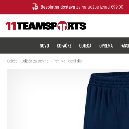
Besplatna dostava
za narudžbe iznad €99,00
11teamsports.hr
NOVO
KOPAČKE
ODJEĆA
OPREMA
FANS
Odjeća
Odjeća za trening
Trenirka - donji dio