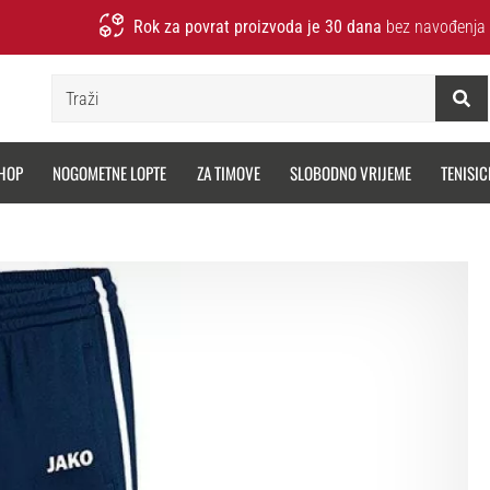
Rok za povrat proizvoda je 30 dana
bez navođenja 
Traži
HOP
NOGOMETNE LOPTE
ZA TIMOVE
SLOBODNO VRIJEME
TENISIC