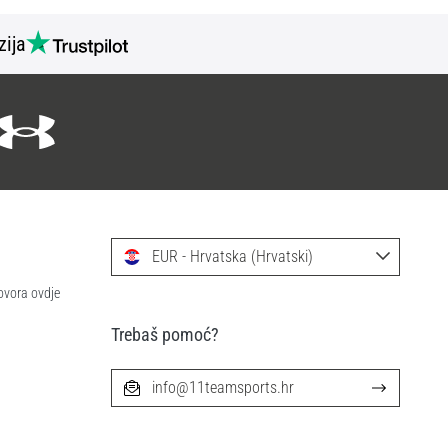
zija
EUR - Hrvatska (Hrvatski)
ovora ovdje
Trebaš pomoć?
info@11teamsports.hr