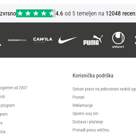
Izvrsno
4.6
od 5 temeljen na
12048 recen
Korisnička podrška
 nogomet od 2007
Ostvari pravo na jednostrani raskid ug
sti
Povrati
 program
Reklamacije
Opremi svoj tim
ogram
Dostava i plaćanje
re
Pronađi pravu veličinu
čića