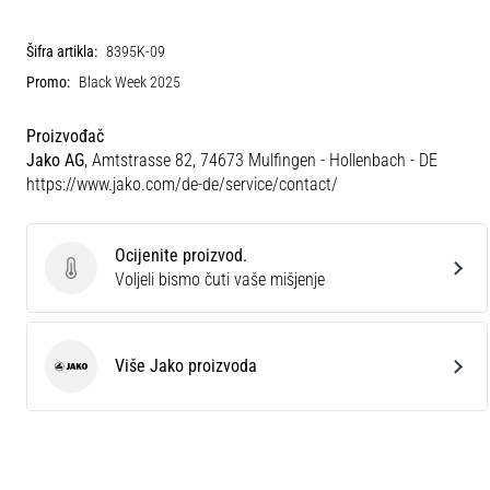
Šifra artikla:
8395K-09
Promo:
Black Week 2025
Proizvođač
Jako AG
, Amtstrasse 82, 74673 Mulfingen - Hollenbach - DE
https://www.jako.com/de-de/service/contact/
Ocijenite proizvod.
Ocijenite proizvod.
Voljeli bismo čuti vaše mišjenje
Više Jako proizvoda
Jako