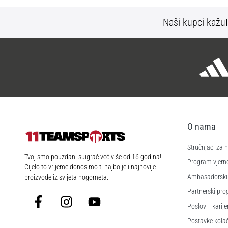
Naši kupci kažu
O nama
Stručnjaci za
11teamsports.hr
Tvoj smo pouzdani suigrač već više od 16 godina!
Program vjerno
Cijelo to vrijeme donosimo ti najbolje i najnovije
Ambasadorski
proizvode iz svijeta nogometa.
Partnerski pr
Facebook
Instagram
YouTube
Poslovi i karije
Postavke kola