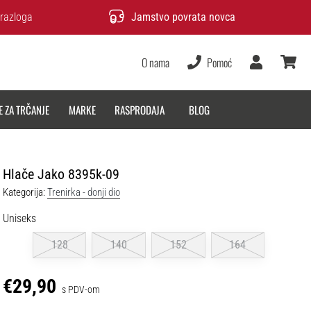
razloga
Jamstvo povrata novca
O nama
Pomoć
Korisnik
košarica
E ZA TRČANJE
MARKE
RASPRODAJA
BLOG
Hlače Jako 8395k-09
Kategorija:
Trenirka - donji dio
Uniseks
128
140
152
164
€29,90
s PDV-om