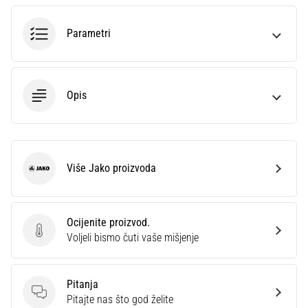
sa
službenim
Parametri
dresovima
i
kopačkama
Nike,
Opis
adidas
i
PUMA.
Budi
dio
Više Jako proizvoda
Jako
svake
utakmice,
gola…
Ocijenite proizvod.
Ocijenite proizvod.
Voljeli bismo čuti vaše mišjenje
Prikaži
sve
Pitanja
članke
Pitanja
Pitajte nas što god želite