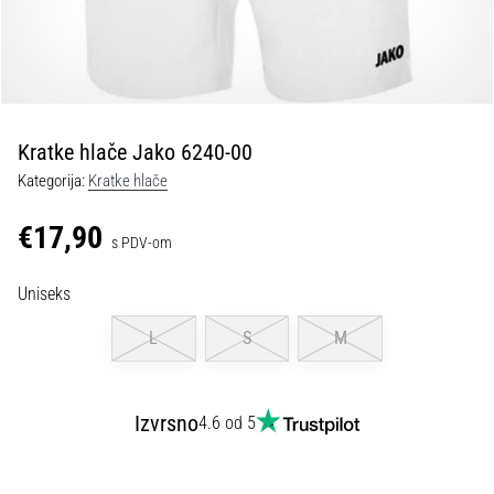
tisak
i
obradu
sportske
opreme
Kratke hlače Jako 6240-00
1. 7. 2025
Kategorija:
Kratke hlače
•
1 min. čitanja
€17,90
s PDV-om
Play
for
Uniseks
More
Victories
L
S
M
Pripremi
se
za
Izvrsno
4.6 od 5
ženski
EURO
2025