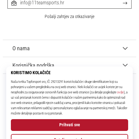
info@11teamsports.hr
Pošalji zahtjev za otkazivanje
O nama
Korisnička podrška
11teamsports.hr
Tvoj smo pouzdani suigrač već više od 16 godina! Cijelo to vrijeme
donosimo ti najbolje i najnovije proizvode iz svijeta nogometa.
Facebook
Instagram
YouTube