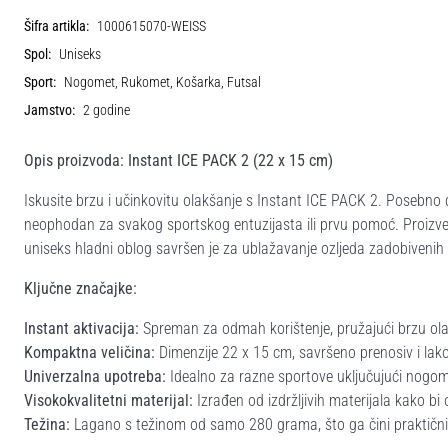
Šifra artikla:
1000615070-WEISS
Spol:
Uniseks
Sport:
Nogomet, Rukomet, Košarka, Futsal
Jamstvo:
2 godine
Opis proizvoda: Instant ICE PACK 2 (22 x 15 cm)
Iskusite brzu i učinkovitu olakšanje s Instant ICE PACK 2. Posebno di
neophodan za svakog sportskog entuzijasta ili prvu pomoć. Proizv
uniseks hladni oblog savršen je za ublažavanje ozljeda zadobivenih
Ključne značajke:
Instant aktivacija:
Spreman za odmah korištenje, pružajući brzu ola
Kompaktna veličina:
Dimenzije 22 x 15 cm, savršeno prenosiv i lako
Univerzalna upotreba:
Idealno za razne sportove uključujući nogome
Visokokvalitetni materijal:
Izrađen od izdržljivih materijala kako b
Težina:
Lagano s težinom od samo 280 grama, što ga čini praktičnim