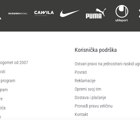
Korisnička podrška
 nogomet od 2007
Ostvari pravo na jednostrani raskid ug
sti
Povrati
 program
Reklamacije
Opremi svoj tim
ogram
Dostava i plaćanje
re
Pronađi pravu veličinu
čića
Kontakt
e
Najčešća pitanja
Pravila o zaštiti osobnih podataka