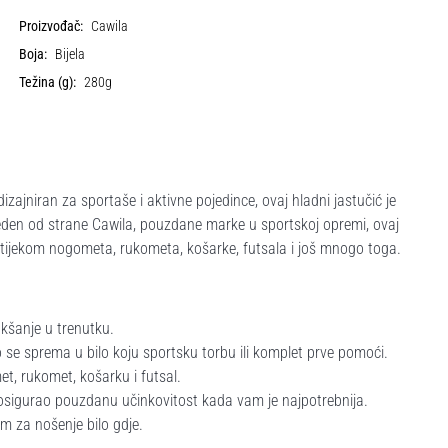
Proizvođač:
Cawila
Boja:
Bijela
Težina (g):
280g
zajniran za sportaše i aktivne pojedince, ovaj hladni jastučić je
eden od strane Cawila, pouzdane marke u sportskoj opremi, ovaj
 tijekom nogometa, rukometa, košarke, futsala i još mnogo toga.
kšanje u trenutku.
 se sprema u bilo koju sportsku torbu ili komplet prve pomoći.
t, rukomet, košarku i futsal.
i osigurao pouzdanu učinkovitost kada vam je najpotrebnija.
 za nošenje bilo gdje.