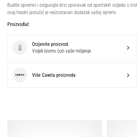
Budite spremni i osigurajte brzi oporavak od sportskih ozljeda s Inst
ovaj hladni jastučić je neizostavan dodatak vašoj opremi.
Proizvođač
Ocijenite proizvod.
Ocijenite proizvod.
Voljeli bismo čuti vaše mišjenje
Više Cawila proizvoda
Cawila