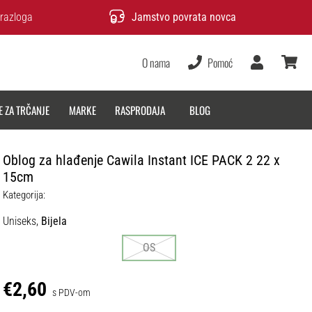
razloga
Jamstvo povrata novca
O nama
Pomoć
Korisnik
košarica
E ZA TRČANJE
MARKE
RASPRODAJA
BLOG
Oblog za hlađenje Cawila Instant ICE PACK 2 22 x
15cm
Kategorija:
Uniseks,
Bijela
OS
€2,60
s PDV-om