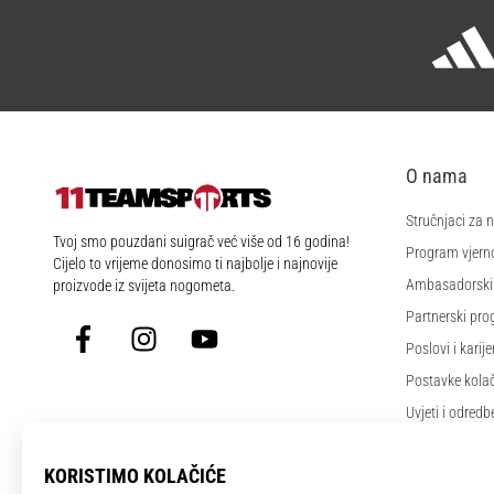
O nama
Stručnjaci za
11teamsports.hr
Tvoj smo pouzdani suigrač već više od 16 godina!
Program vjerno
Cijelo to vrijeme donosimo ti najbolje i najnovije
Ambasadorski
proizvode iz svijeta nogometa.
Partnerski pr
Facebook
Instagram
YouTube
Poslovi i karije
Postavke kola
Uvjeti i odredb