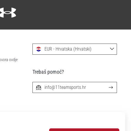
EUR - Hrvatska (Hrvatski)
ovora ovdje
Trebaš pomoć?
info@11teamsports.hr