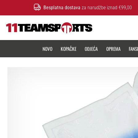
Besplatna dostava
za narudžbe iznad €99,00
11teamsports.hr
NOVO
KOPAČKE
ODJEĆA
OPREMA
FANS