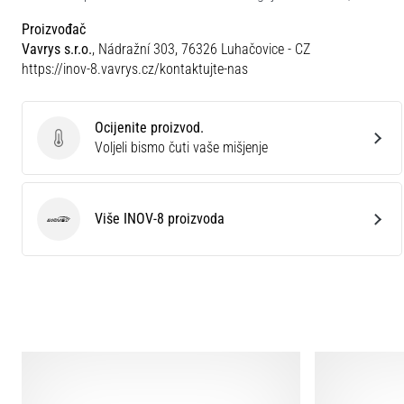
Proizvođač
Vavrys s.r.o.
, Nádražní 303, 76326 Luhačovice - CZ
https://inov-8.vavrys.cz/kontaktujte-nas
Ocijenite proizvod.
Ocijenite proizvod.
Voljeli bismo čuti vaše mišjenje
Više INOV-8 proizvoda
INOV-8