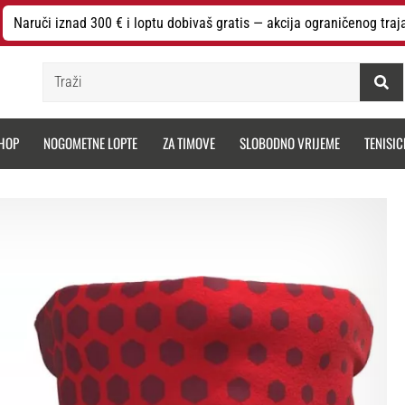
Naruči iznad 300 € i loptu dobivaš gratis — akcija ograničenog traj
Traži
HOP
NOGOMETNE LOPTE
ZA TIMOVE
SLOBODNO VRIJEME
TENISIC