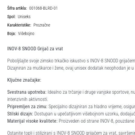
Šifra artikla:
001068-BLRD-01
Spol:
Uniseks
Karakteristike:
Prozračne
Boja:
Višebojno
INOV-8 SNOOD Grijač za vrat
Poboljšajte svoje zimsko trkačko iskustvo s INOV-8 SNOOD grijačem 
Dizajniran za muškarce i žene, ovaj unisex dodatak neophodan je u
Ključne značajke:
Svestrana upotreba:
Idealno za trčanje i druge vanjske sportove, 
intenzivnih aktivnosti.
Pripremljen za zimu:
Specijalno dizajniran za hladno vrijeme, osigura
Stilski dizajn:
Dostupan u upečatljivom višebojnom uzorku, dodajući 
Materijal visoke kvalitete:
Proizveden od strane INOV-8, pouzdane m
Ostanite topli i stilizirani s INOV-8 SNOOD grijačem za vrat, savrš