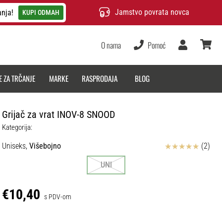
Jamstvo povrata novca
anja!
KUPI ODMAH
O nama
Pomoć
Korisnik
košarica
E ZA TRČANJE
MARKE
RASPRODAJA
BLOG
Grijač za vrat INOV-8 SNOOD
Kategorija:
Ocjena proizvoda
Uniseks,
Višebojno
(2)
UNI
€10,40
s PDV-om