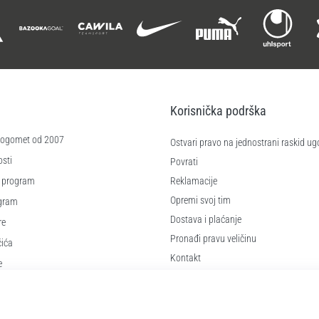
Korisnička podrška
 nogomet od 2007
Ostvari pravo na jednostrani raskid ug
sti
Povrati
 program
Reklamacije
Opremi svoj tim
ogram
Dostava i plaćanje
re
Pronađi pravu veličinu
čića
Kontakt
e
Najčešća pitanja
Pravila o zaštiti osobnih podataka