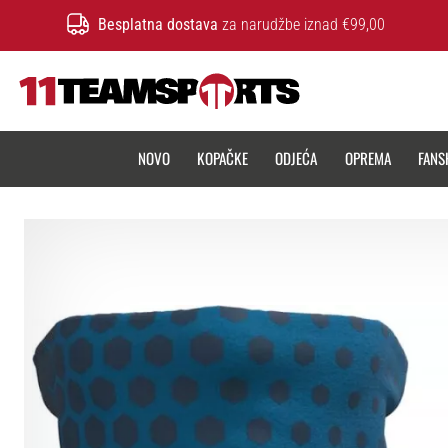
Besplatna dostava
za narudžbe iznad €99,00
11teamsports.hr
NOVO
KOPAČKE
ODJEĆA
OPREMA
FANS