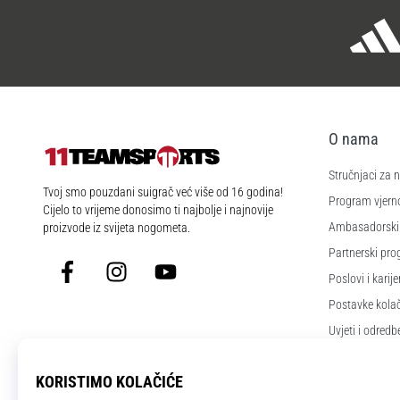
O nama
Stručnjaci za
11teamsports.hr
Tvoj smo pouzdani suigrač već više od 16 godina!
Program vjerno
Cijelo to vrijeme donosimo ti najbolje i najnovije
Ambasadorski
proizvode iz svijeta nogometa.
Partnerski pr
Facebook
Instagram
YouTube
Poslovi i karije
Postavke kola
Uvjeti i odredb