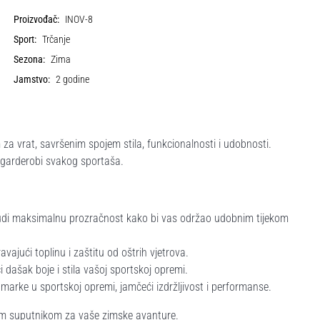
Proizvođač:
INOV-8
Sport:
Trčanje
Sezona:
Zima
Jamstvo:
2 godine
za vrat, savršenim spojem stila, funkcionalnosti i udobnosti.
 garderobi svakog sportaša.
nudi maksimalnu prozračnost kako bi vas održao udobnim tijekom
vajući toplinu i zaštitu od oštrih vjetrova.
dašak boje i stila vašoj sportskoj opremi.
arke u sportskoj opremi, jamčeći izdržljivost i performanse.
enim suputnikom za vaše zimske avanture.