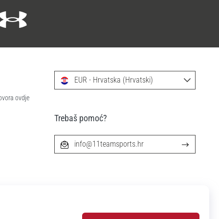
EUR - Hrvatska (Hrvatski)
ovora ovdje
Trebaš pomoć?
info@11teamsports.hr