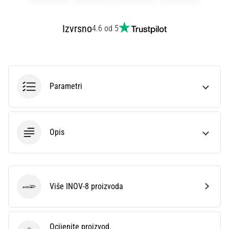
sa
službenim
Izvrsno
4.6 od 5
dresovima
i
kopačkama
Nike,
adidas
Parametri
i
PUMA.
Budi
dio
svake
Opis
utakmice,
gola…
Više INOV-8 proizvoda
Prikaži
INOV-8
sve
članke
Ocijenite proizvod.