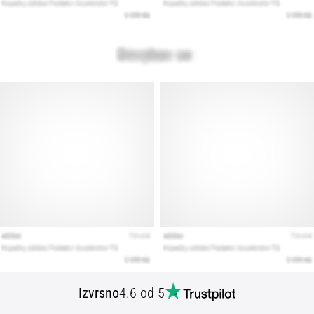
Izvrsno
4.6 od 5