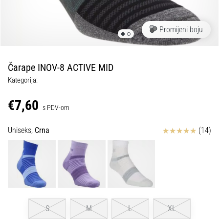
tisak
i
obradu
Promijeni boju
sportske
opreme
Čarape INOV-8 ACTIVE MID
1. 7. 2025
Kategorija:
•
1 min. čitanja
€7,60
s PDV-om
Play
for
Ocjena proizvoda
Uniseks,
Crna
(14)
More
Victories
Pripremi
se
za
ženski
EURO
S
M
L
XL
2025