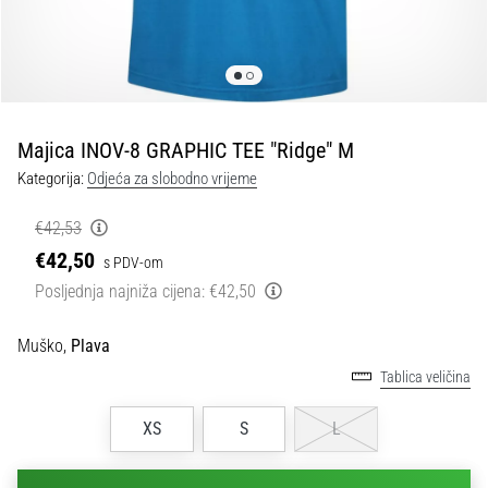
tisak
i
obradu
sportske
opreme
Majica INOV-8 GRAPHIC TEE "Ridge" M
1. 7. 2025
Kategorija:
Odjeća za slobodno vrijeme
•
1 min. čitanja
€42,53
Play
€42,50
s PDV-om
for
Posljednja najniža cijena:
€42,50
More
Victories
Muško,
Plava
Pripremi
Tablica veličina
se
za
XS
S
L
ženski
EURO
2025