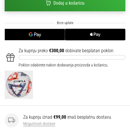
Dodaj u košaricu
sa
službenim
dresovima
i
kopačkama
Nike,
adidas
i
Za kupnju preko
€300,00
dobivate besplatan poklon
PUMA.
Budi
Poklon odabirete nakon dodavanja proizvoda u košaricu.
dio
svake
utakmice,
gola…
Prikaži
sve
Za kupnju iznad
€99,00
imaš besplatnu dostavu
članke
Mogućnosti dostave