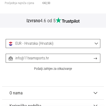
Posljednja najniža cijena
€42,50
Izvrsno
4.6 od 5
EUR - Hrvatska (Hrvatski)
info@11teamsports.hr
Pošalji zahtjev za otkazivanje
O nama
Korisnička podrška