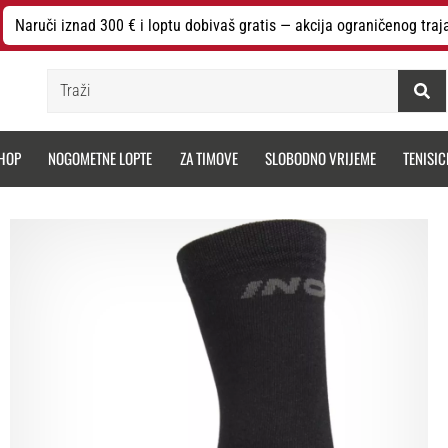
Naruči iznad 300 € i loptu dobivaš gratis — akcija ograničenog traj
Traži
HOP
NOGOMETNE LOPTE
ZA TIMOVE
SLOBODNO VRIJEME
TENISIC