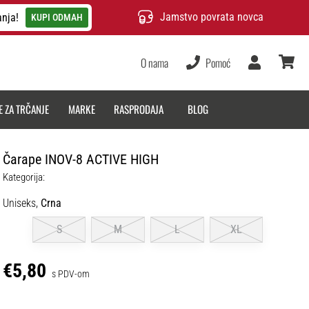
Jamstvo povrata novca
anja!
KUPI ODMAH
O nama
Pomoć
Korisnik
košarica
E ZA TRČANJE
MARKE
RASPRODAJA
BLOG
Čarape INOV-8 ACTIVE HIGH
Kategorija:
Uniseks,
Crna
S
M
L
XL
€5,80
s PDV-om