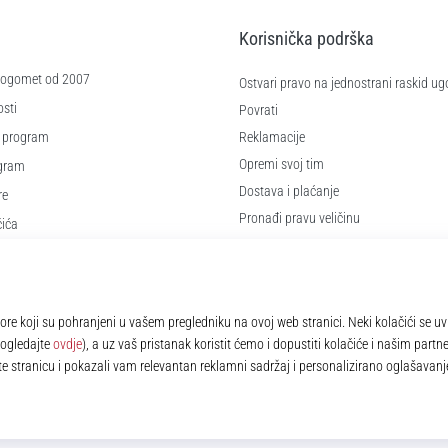
Korisnička podrška
 nogomet od 2007
Ostvari pravo na jednostrani raskid ug
sti
Povrati
 program
Reklamacije
Opremi svoj tim
ogram
Dostava i plaćanje
re
Pronađi pravu veličinu
čića
Kontakt
e
Najčešća pitanja
Pravila o zaštiti osobnih podataka
© 2010 – 2026
11teamsports.hr