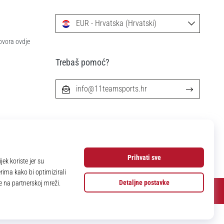
EUR - Hrvatska (Hrvatski)
ovora ovdje
Trebaš pomoć?
info@11teamsports.hr