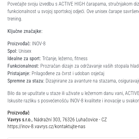
Povećajte svoju izvedbu s ACTIVE HIGH čarapama, stručnjakom dizaj
funkcionalnost u svojoj sportskoj odjeći. Ove unisex čarape savršene s
trening.
Ključne značajke:
Proizvođač:
INOV-8
Spol:
Unisex
Idealne za sport:
Trčanje, ležerno, fitness
Funkcionalnost:
Prozračan dizajn za održavanje vaših stopala hladn
Pristajanje:
Prilagođene za čvrst i udoban osjećaj
Spremne za stazu:
Dizajnirane za avanture na stazama, osiguravaju
Bilo da se upuštate u staze ili uživate u ležernom danu vani, ACTIV
Iskusite razliku s posvećenošću INOV-8 kvalitete i inovacije u svak
Proizvođač
Vavrys s.r.o.
, Nádražní 303, 76326 Luhačovice - CZ
https://inov-8.vavrys.cz/kontaktujte-nas