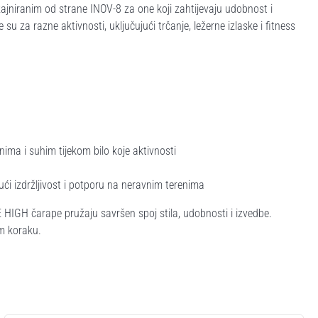
niranim od strane INOV-8 za one koji zahtijevaju udobnost i
u za razne aktivnosti, uključujući trčanje, ležerne izlaske i fitness
ima i suhim tijekom bilo koje aktivnosti
ći izdržljivost i potporu na neravnim terenima
E HIGH čarape pružaju savršen spoj stila, udobnosti i izvedbe.
om koraku.