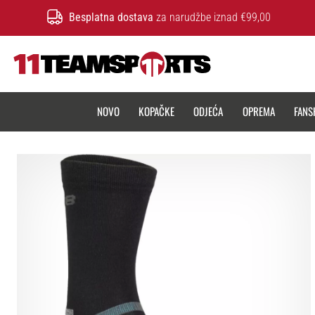
Besplatna dostava
za narudžbe iznad €99,00
11teamsports.hr
NOVO
KOPAČKE
ODJEĆA
OPREMA
FANS