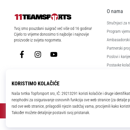
O nama
Stručnjaci za
11teamsports.hr
Tvoj smo pouzdani suigrač već više od 16 godina!
Program vjerno
Cijelo to vrijeme donosimo ti najbolje i najnovije
Ambasadorski
proizvode iz svijeta nogometa.
Partnerski pr
Facebook
Instagram
YouTube
Poslovi i karije
Postavke kola
Uvjeti i odredb