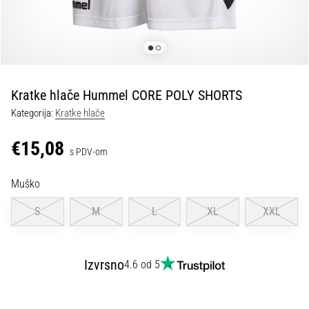
tisak
i
obradu
sportske
opreme
Kratke hlače Hummel CORE POLY SHORTS
1. 7. 2025
Kategorija:
Kratke hlače
•
1 min. čitanja
€15,08
s PDV-om
Play
for
Muško
More
Victories
S
M
L
XL
XXL
Pripremi
se
za
Izvrsno
4.6 od 5
ženski
EURO
2025