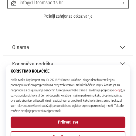
info@11teamsports.hr
Pošalji zahtjev za otkazivanje
O nama
Korisnička podrška
11teamsports.hr
Tvoj smo pouzdani suigrač već više od 16 godina! Cijelo to vrijeme
donosimo ti najbolje i najnovije proizvode iz svijeta nogometa.
Facebook
Instagram
YouTube