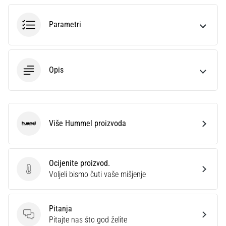
sa
službenim
Parametri
dresovima
i
kopačkama
Nike,
Opis
adidas
i
PUMA.
Budi
dio
Više Hummel proizvoda
Hummel
svake
utakmice,
gola…
Ocijenite proizvod.
Ocijenite proizvod.
Voljeli bismo čuti vaše mišjenje
Prikaži
sve
Pitanja
članke
Pitanja
Pitajte nas što god želite