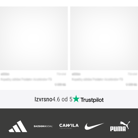
Izvrsno
4.6 od 5