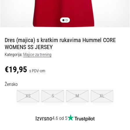
tisak
i
obradu
sportske
opreme
Dres (majica) s kratkim rukavima Hummel CORE
1. 7. 2025
WOMENS SS JERSEY
•
Kategorija:
Majice za trening
1 min. čitanja
Play
€19,95
s PDV-om
for
More
Žensko
Victories
Pripremi
XS
S
M
XL
se
za
ženski
Izvrsno
4.6 od 5
EURO
2025