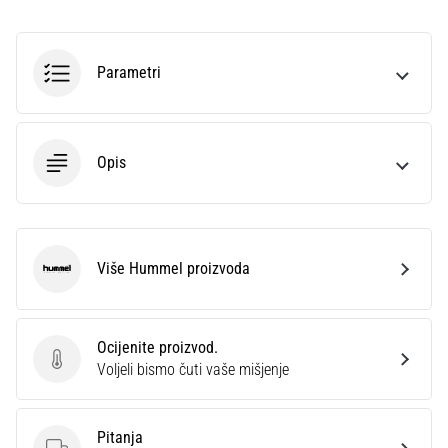
sa
službenim
dresovima
Parametri
i
kopačkama
Nike,
adidas
Opis
i
PUMA.
Budi
dio
svake
Više Hummel proizvoda
Hummel
utakmice,
gola…
Ocijenite proizvod.
Ocijenite proizvod.
Prikaži
Voljeli bismo čuti vaše mišjenje
sve
članke
Pitanja