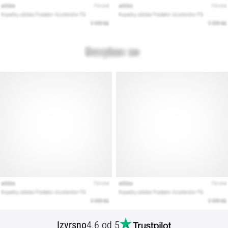
Izvrsno
4.6 od 5