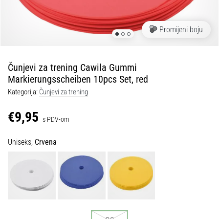
tisak
i
obradu
Promijeni boju
sportske
opreme
Čunjevi za trening Cawila Gummi
1. 7. 2025
Markierungsscheiben 10pcs Set, red
•
Kategorija:
Čunjevi za trening
1 min. čitanja
Play
€9,95
s PDV-om
for
More
Uniseks,
Crvena
Victories
Pripremi
se
za
ženski
EURO
2025