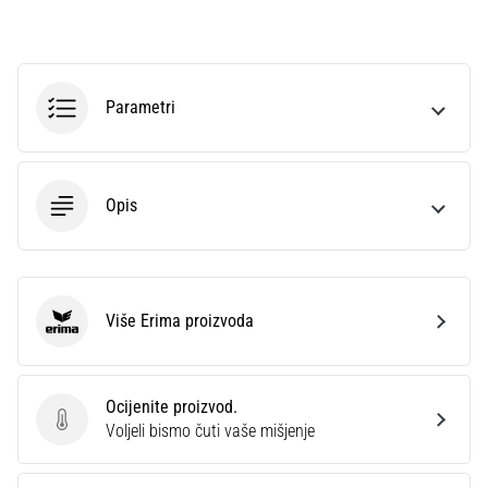
sa
službenim
dresovima
i
Parametri
kopačkama
Nike,
adidas
i
Opis
PUMA.
Budi
dio
svake
utakmice,
Više Erima proizvoda
gola…
Erima
Prikaži
Ocijenite proizvod.
sve
Ocijenite proizvod.
Voljeli bismo čuti vaše mišjenje
članke