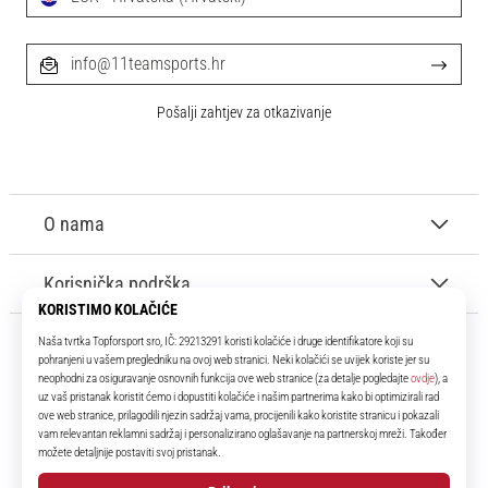
info@11teamsports.hr
Pošalji zahtjev za otkazivanje
O nama
Korisnička podrška
11teamsports.hr
Tvoj smo pouzdani suigrač već više od 16 godina! Cijelo to vrijeme
donosimo ti najbolje i najnovije proizvode iz svijeta nogometa.
Facebook
Instagram
YouTube