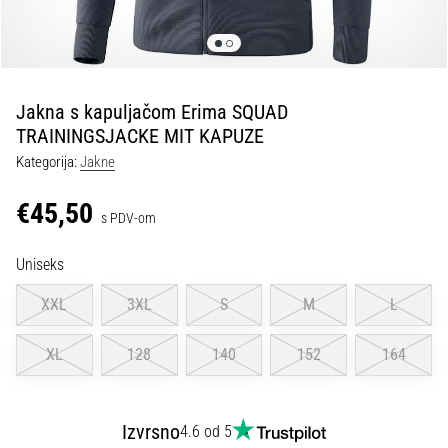
tisak
i
obradu
sportske
opreme
Jakna s kapuljačom Erima SQUAD
TRAININGSJACKE MIT KAPUZE
1. 7. 2025
Kategorija:
Jakne
•
1 min. čitanja
€45,50
s PDV-om
Play
for
Uniseks
More
Victories
XXL
3XL
S
M
L
Pripremi
se
XL
128
140
152
164
za
ženski
EURO
Izvrsno
4.6 od 5
2025