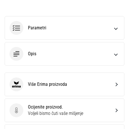
sa
službenim
dresovima
i
Parametri
kopačkama
Nike,
adidas
i
Opis
PUMA.
Budi
dio
svake
utakmice,
Više Erima proizvoda
gola…
Erima
Prikaži
Ocijenite proizvod.
Ocijenite proizvod.
sve
Voljeli bismo čuti vaše mišjenje
članke