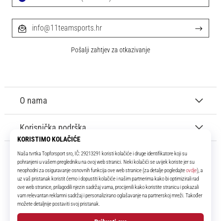
info@11teamsports.hr
Pošalji zahtjev za otkazivanje
O nama
Korisnička podrška
11teamsports.hr
Tvoj smo pouzdani suigrač već više od 16 godina! Cijelo to vrijeme
donosimo ti najbolje i najnovije proizvode iz svijeta nogometa.
Facebook
Instagram
YouTube