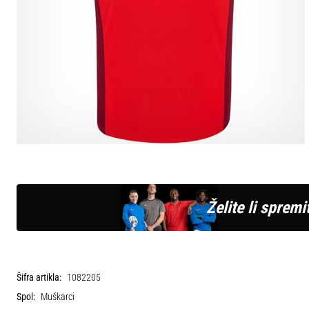
Želite li spremit
Šifra artikla:
1082205
Spol:
Muškarci