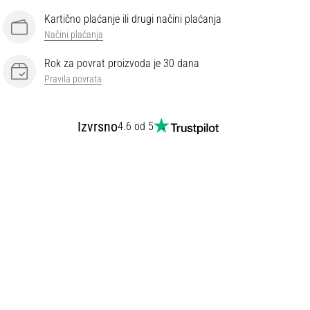
Kartično plaćanje ili drugi načini plaćanja
Načini plaćanja
Rok za povrat proizvoda je 30 dana
Pravila povrata
Izvrsno
4.6 od 5