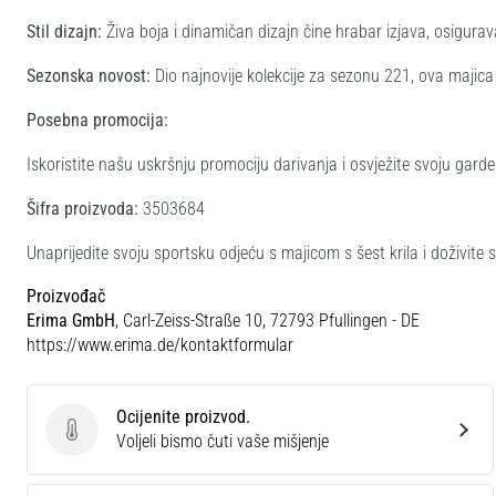
Stil dizajn:
Živa boja i dinamičan dizajn čine hrabar izjava, osigura
Sezonska novost:
Dio najnovije kolekcije za sezonu 221, ova majica v
Posebna promocija:
Iskoristite našu uskršnju promociju darivanja i osvježite svoju ga
Šifra proizvoda:
3503684
Unaprijedite svoju sportsku odjeću s majicom s šest krila i doživite
Proizvođač
Erima GmbH
, Carl-Zeiss-Straße 10, 72793 Pfullingen - DE
https://www.erima.de/kontaktformular
Ocijenite proizvod.
Ocijenite proizvod.
Voljeli bismo čuti vaše mišjenje