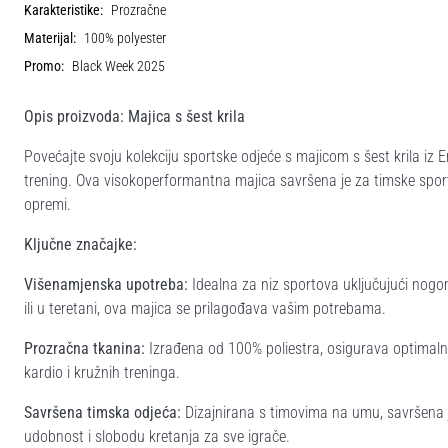
Karakteristike:
Prozračne
Materijal:
100% polyester
Promo:
Black Week 2025
Opis proizvoda: Majica s šest krila
Povećajte svoju kolekciju sportske odjeće s majicom s šest krila iz
trening. Ova visokoperformantna majica savršena je za timske sporto
opremi.
Ključne značajke:
Višenamjenska upotreba:
Idealna za niz sportova uključujući nogo
ili u teretani, ova majica se prilagođava vašim potrebama.
Prozračna tkanina:
Izrađena od 100% poliestra, osigurava optimaln
kardio i kružnih treninga.
Savršena timska odjeća:
Dizajnirana s timovima na umu, savršena j
udobnost i slobodu kretanja za sve igrače.