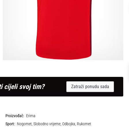
i cijeli svoj tim?
Zatraži ponudu sada
Proizvođač:
Erima
Sport:
Nogomet, Slobodno vrijeme, Odbojka, Rukomet