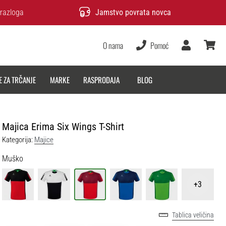
razloga
Jamstvo povrata novca
O nama
Pomoć
Korisnik
košarica
E ZA TRČANJE
MARKE
RASPRODAJA
BLOG
Majica Erima Six Wings T-Shirt
Kategorija:
Majice
Muško
+3
Tablica veličina