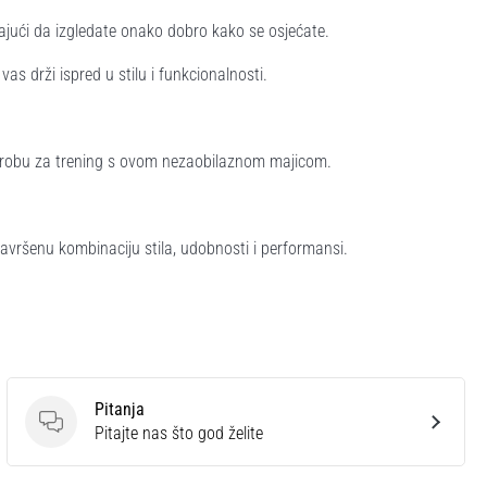
vajući da izgledate onako dobro kako se osjećate.
as drži ispred u stilu i funkcionalnosti.
rderobu za trening s ovom nezaobilaznom majicom.
 savršenu kombinaciju stila, udobnosti i performansi.
Pitanja
Pitanja
Pitajte nas što god želite