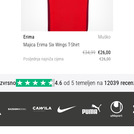
Erima
Muško
Majica Erima Six Wings T-Shirt
€34,99
€26,00
Posljednja najniža cijena
€26,00
M L 3XL
Izvrsno
4.6
od 5 temeljen na
12039 recen