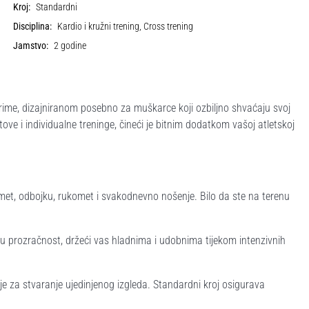
Kroj:
Standardni
Disciplina:
Kardio i kružni trening, Cross trening
Jamstvo:
2 godine
 Erime, dizajniranom posebno za muškarce koji ozbiljno shvaćaju svoj
ve i individualne treninge, čineći je bitnim dodatkom vašoj atletskoj
met, odbojku, rukomet i svakodnevno nošenje. Bilo da ste na terenu
u prozračnost, držeći vas hladnima i udobnima tijekom intenzivnih
e za stvaranje ujedinjenog izgleda. Standardni kroj osigurava