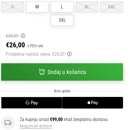
S
M
L
XL
XXL
3XL
€34,99
€26,00
s PDV-om
Posljednja najniža cijena:
€26,00
Dodaj u košaricu
Za kupnju iznad
€99,00
imaš besplatnu dostavu
Mogućnosti dostave