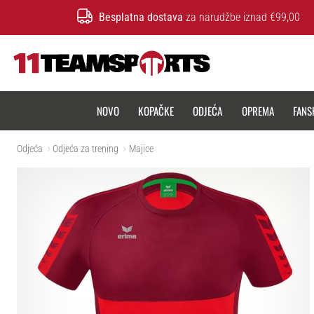
Besplatna dostava
za narudžbe iznad €99,00
11teamsports.hr
NOVO
KOPAČKE
ODJEĆA
OPREMA
FANS
Odjeća
Odjeća za trening
Majice