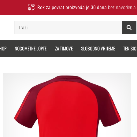
Rok za povrat proizvoda je 30 dana
bez navođenja 
Traži
HOP
NOGOMETNE LOPTE
ZA TIMOVE
SLOBODNO VRIJEME
TENISIC