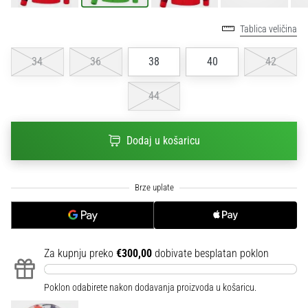
sa
službenim
Tablica veličina
dresovima
i
34
36
38
40
42
kopačkama
Nike,
44
adidas
i
PUMA.
Dodaj u košaricu
Budi
dio
svake
utakmice,
gola…
Za kupnju preko
€300,00
dobivate besplatan poklon
Prikaži
sve
članke
Poklon odabirete nakon dodavanja proizvoda u košaricu.