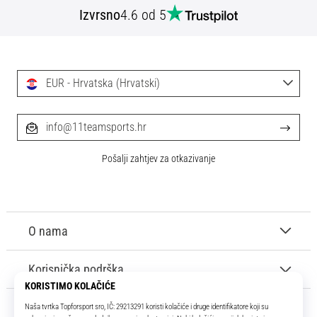
Izvrsno
4.6 od 5
EUR - Hrvatska (Hrvatski)
info@11teamsports.hr
Pošalji zahtjev za otkazivanje
O nama
Korisnička podrška