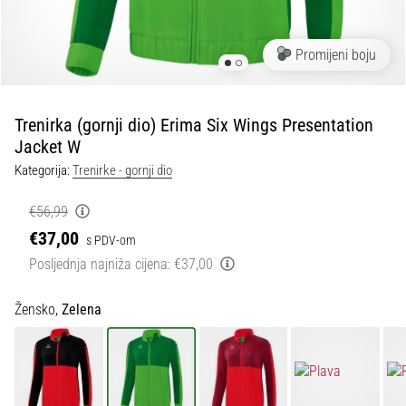
tisak
i
obradu
Promijeni boju
sportske
opreme
Trenirka (gornji dio) Erima Six Wings Presentation
1. 7. 2025
Jacket W
•
Kategorija:
Trenirke - gornji dio
1 min. čitanja
Play
€56,99
for
€37,00
s PDV-om
More
Posljednja najniža cijena:
€37,00
Victories
Pripremi
Žensko,
Zelena
se
za
ženski
EURO
2025