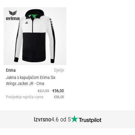
Erima
Dječje
Jakna s kapuljačom Erima Six
Wings Jacket JR
- Crna
€57,99
€56,00
Posljednja najniža cijena
€56,00
Izvrsno
4.6 od 5