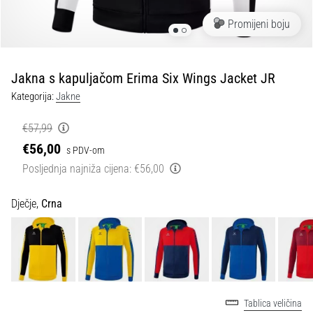
tisak
i
Promijeni boju
obradu
sportske
opreme
Jakna s kapuljačom Erima Six Wings Jacket JR
Kategorija:
Jakne
1. 7. 2025
•
€57,99
1 min. čitanja
€56,00
s PDV-om
Play
Posljednja najniža cijena:
€56,00
for
More
Dječje,
Crna
Victories
Pripremi
se
za
ženski
EURO
Tablica veličina
2025