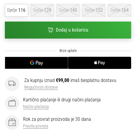
sa
116
128
140
152
164
Dječje
Dječje
Dječje
Dječje
Dječje
službenim
dresovima
i
Dodaj u košaricu
kopačkama
Nike,
adidas
i
PUMA.
Budi
dio
svake
Za kupnju iznad
€99,00
imaš besplatnu dostavu
utakmice,
Mogućnosti dostave
gola…
Kartično plaćanje ili drugi načini plaćanja
Načini plaćanja
Prikaži
Rok za povrat proizvoda je 30 dana
sve
Pravila povrata
članke