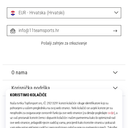
EUR - Hrvatska (Hrvatski)
info@11teamsports.hr
Pošalji zahtjev za otkazivanje
O nama
Korisnička podrška
11teamsports.hr
Tvoj smo pouzdani suigrač već više od 16 godina! Cijelo to vrijeme