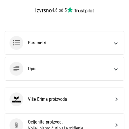
Izvrsno
4.6 od 5
Parametri
Opis
Više Erima proizvoda
Erima
Ocijenite proizvod.
Ocijenite proizvod.
Voljeli bismo čuti vaše mišjenje