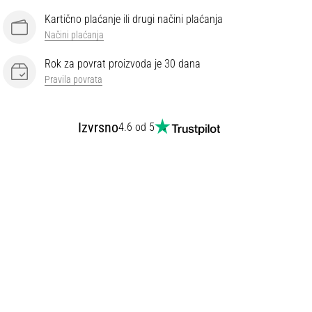
Kartično plaćanje ili drugi načini plaćanja
Načini plaćanja
Rok za povrat proizvoda je 30 dana
Pravila povrata
Izvrsno
4.6 od 5