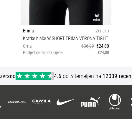
Erima
Žensko
Kratke hlače W SHORT ERIMA VERONA TIGHT
Crna
€36,99
€24,80
Posljednja najniža cijena
€24,80
36 44 XS S M L XL XXL
Izvrsno
4.6
od 5 temeljen na
12039 recen