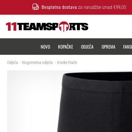
Besplatna dostava
za narudžbe iznad €99,00
11teamsports.hr
NOVO
KOPAČKE
ODJEĆA
OPREMA
FANS
Odjeća
Nogometna odjeća
Kratke hlače