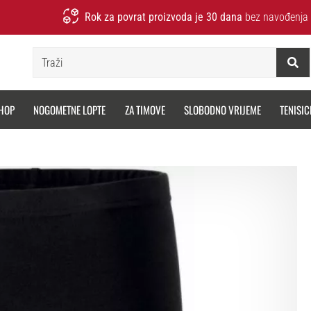
Rok za povrat proizvoda je 30 dana
bez navođenja 
Traži
HOP
NOGOMETNE LOPTE
ZA TIMOVE
SLOBODNO VRIJEME
TENISIC