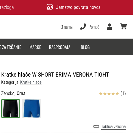
razloga
Jamstvo povrata novca
O nama
Pomoć
Korisnik
košarica
E ZA TRČANJE
MARKE
RASPRODAJA
BLOG
Kratke hlače W SHORT ERIMA VERONA TIGHT
Kategorija:
Kratke hlače
Ocjena proizvoda
Žensko,
Crna
(1)
Tablica veličina