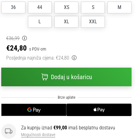
36
44
XS
S
M
L
XL
XXL
€36,99
€24,80
s PDV-om
Posljednja najniža cijena:
€24,80
Dodaj u košaricu
Za kupnju iznad
€99,00
imaš besplatnu dostavu
Mogućnosti dostave