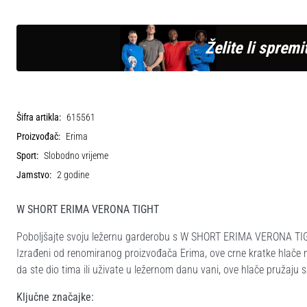
Želite li spremit
Šifra artikla:
615561
Proizvođač:
Erima
Sport:
Slobodno vrijeme
Jamstvo:
2 godine
W SHORT ERIMA VERONA TIGHT
Poboljšajte svoju ležernu garderobu s W SHORT ERIMA VERONA TIGHT,
Izrađeni od renomiranog proizvođača Erima, ove crne kratke hlače nud
da ste dio tima ili uživate u ležernom danu vani, ove hlače pružaju sa
Ključne značajke: