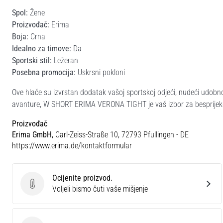
Spol:
Žene
Proizvođač:
Erima
Boja:
Crna
Idealno za timove:
Da
Sportski stil:
Ležeran
Posebna promocija:
Uskrsni pokloni
Ove hlače su izvrstan dodatak vašoj sportskoj odjeći, nudeći udobno
avanture, W SHORT ERIMA VERONA TIGHT je vaš izbor za besprijek
Proizvođač
Erima GmbH
, Carl-Zeiss-Straße 10, 72793 Pfullingen - DE
https://www.erima.de/kontaktformular
Ocijenite proizvod.
Ocijenite proizvod.
Voljeli bismo čuti vaše mišjenje