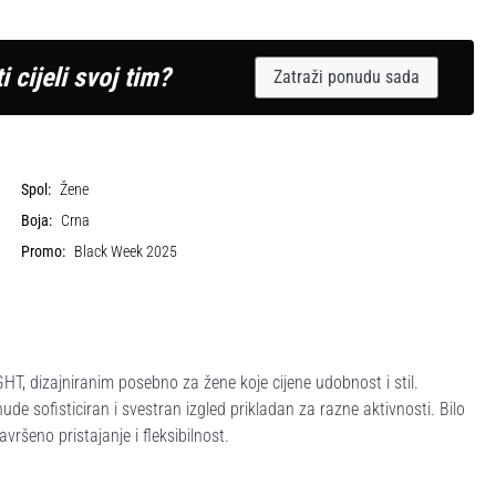
i cijeli svoj tim?
Zatraži ponudu sada
Spol:
Žene
Boja:
Crna
Promo:
Black Week 2025
 dizajniranim posebno za žene koje cijene udobnost i stil.
e sofisticiran i svestran izgled prikladan za razne aktivnosti. Bilo
vršeno pristajanje i fleksibilnost.