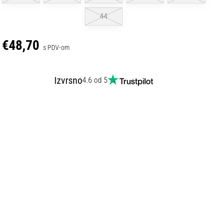
44
€48,70
s PDV-om
Izvrsno
4.6 od 5