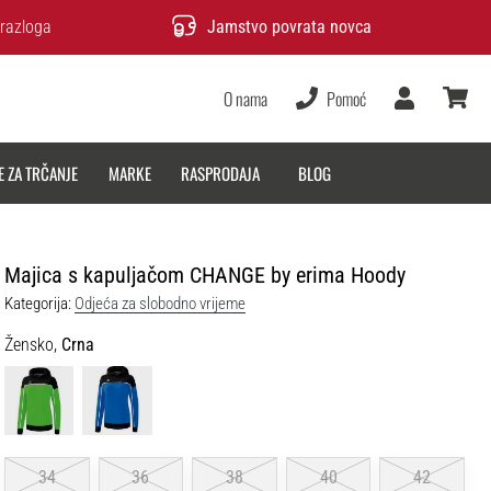
razloga
Jamstvo povrata novca
O nama
Pomoć
Korisnik
košarica
E ZA TRČANJE
MARKE
RASPRODAJA
BLOG
Majica s kapuljačom CHANGE by erima Hoody
Kategorija:
Odjeća za slobodno vrijeme
Žensko,
Crna
34
36
38
40
42