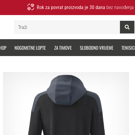
Rok za povrat proizvoda je 30 dana
bez navođenja 
Traži
HOP
NOGOMETNE LOPTE
ZA TIMOVE
SLOBODNO VRIJEME
TENISIC