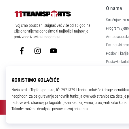
O nama
Stručnjaci za
11teamsports.hr
Tvoj smo pouzdani suigrač već više od 16 godina!
Program vjerno
Cijelo to vrijeme donosimo ti najbolje i najnovije
Ambasadorski
proizvode iz svijeta nogometa.
Partnerski pr
Facebook
Instagram
YouTube
Poslovi i karije
Postavke kola
Uvjeti i odredb