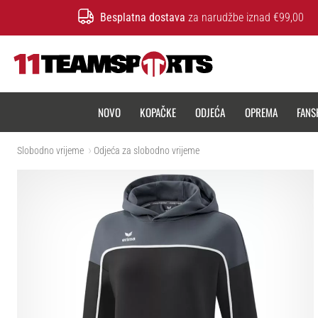
Besplatna dostava
za narudžbe iznad €99,00
11teamsports.hr
NOVO
KOPAČKE
ODJEĆA
OPREMA
FANS
Slobodno vrijeme
Odjeća za slobodno vrijeme