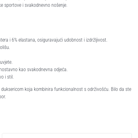
ke sportove i svakodnevno nošenje.
era i 6% elastana, osiguravajući udobnost i izdržljivost.
olišu.
uvjete.
ednostavno kao svakodnevna odjeća.
 i stil.
 duksericom koja kombinira funkcionalnost s održivošću. Bilo da ste
bor.