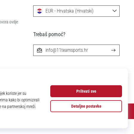
EUR - Hrvatska (Hrvatski)
ovora ovdje
Trebaš pomoć?
info@11teamsports.hr