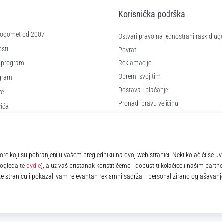
Korisnička podrška
 nogomet od 2007
Ostvari pravo na jednostrani raskid ug
sti
Povrati
 program
Reklamacije
Opremi svoj tim
ogram
Dostava i plaćanje
re
Pronađi pravu veličinu
čića
Kontakt
e
Najčešća pitanja
Pravila o zaštiti osobnih podataka
© 2010 – 2026
11teamsports.hr