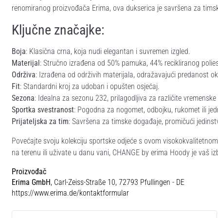
renomiranog proizvođača Erima, ova dukserica je savršena za tims
Ključne značajke:
Boja
: Klasična crna, koja nudi elegantan i suvremen izgled.
Materijal
: Stručno izrađena od 50% pamuka, 44% recikliranog poliest
Održiva
: Izrađena od održivih materijala, odražavajući predanost ok
Fit
: Standardni kroj za udoban i opušten osjećaj.
Sezona
: Idealna za sezonu 232, prilagodljiva za različite vremenske 
Sportka svestranost
: Pogodna za nogomet, odbojku, rukomet ili j
Prijateljska za tim
: Savršena za timske događaje, promičući jedinstvo
Povećajte svoju kolekciju sportske odjeće s ovom visokokvalitetnom
na terenu ili uživate u danu vani, CHANGE by erima Hoody je vaš iz
Proizvođač
Erima GmbH
, Carl-Zeiss-Straße 10, 72793 Pfullingen - DE
https://www.erima.de/kontaktformular