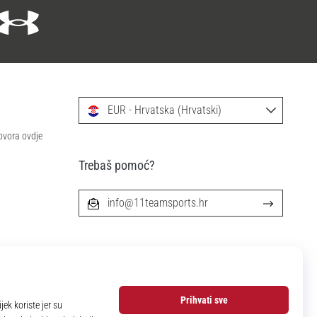
EUR - Hrvatska (Hrvatski)
ovora ovdje
Trebaš pomoć?
info@11teamsports.hr