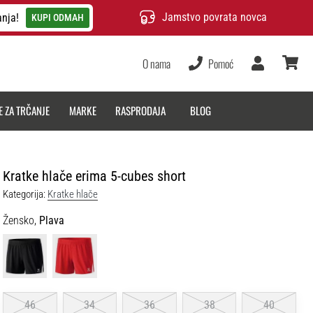
Jamstvo povrata novca
anja!
KUPI ODMAH
O nama
Pomoć
Korisnik
košarica
E ZA TRČANJE
MARKE
RASPRODAJA
BLOG
Kratke hlače erima 5-cubes short
Kategorija:
Kratke hlače
Žensko,
Plava
46
34
36
38
40