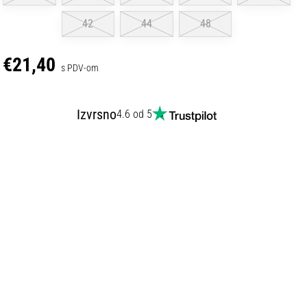
42
44
48
€21,40
s PDV-om
Izvrsno
4.6 od 5