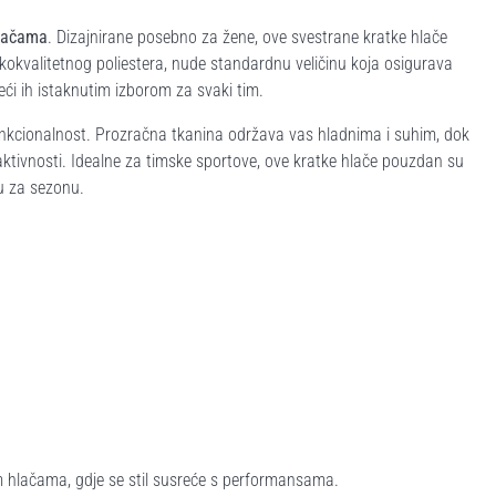
hlačama
. Dizajnirane posebno za žene, ove svestrane kratke hlače
okvalitetnog poliestera, nude standardnu veličinu koja osigurava
eći ih istaknutim izborom za svaki tim.
unkcionalnost. Prozračna tkanina održava vas hladnima i suhim, dok
aktivnosti. Idealne za timske sportove, ove kratke hlače pouzdan su
nu za sezonu.
im hlačama, gdje se stil susreće s performansama.