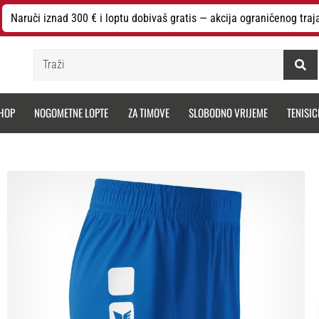
Naruči iznad 300 € i loptu dobivaš gratis — akcija ograničenog traj
Traži
HOP
NOGOMETNE LOPTE
ZA TIMOVE
SLOBODNO VRIJEME
TENISIC