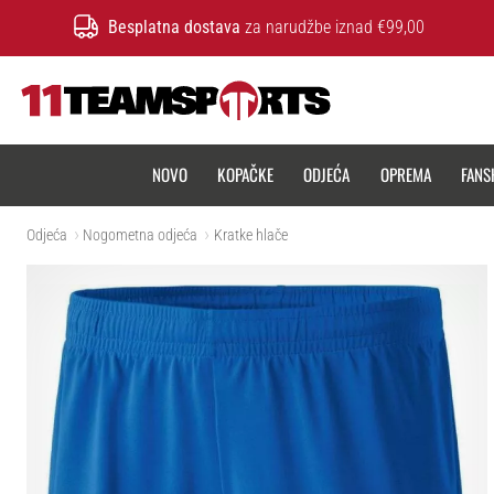
Besplatna dostava
za narudžbe iznad €99,00
11teamsports.hr
NOVO
KOPAČKE
ODJEĆA
OPREMA
FANS
Odjeća
Nogometna odjeća
Kratke hlače