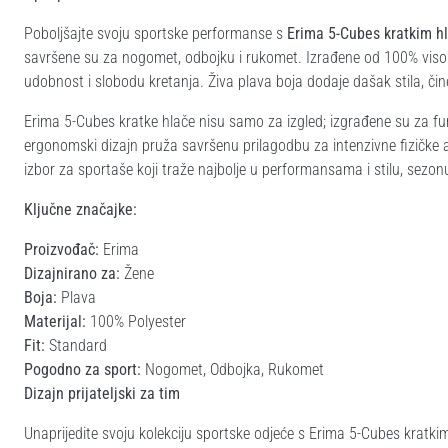
Poboljšajte svoju sportske performanse s
Erima 5-Cubes kratkim 
savršene su za nogomet, odbojku i rukomet. Izrađene od 100% visok
udobnost i slobodu kretanja. Živa plava boja dodaje dašak stila, čin
Erima 5-Cubes kratke hlače nisu samo za izgled; izgrađene su za f
ergonomski dizajn pruža savršenu prilagodbu za intenzivne fizičke 
izbor za sportaše koji traže najbolje u performansama i stilu, sezo
Ključne značajke:
Proizvođač:
Erima
Dizajnirano za:
Žene
Boja:
Plava
Materijal:
100% Polyester
Fit:
Standard
Pogodno za sport:
Nogomet, Odbojka, Rukomet
Dizajn prijateljski za tim
Unaprijedite svoju kolekciju sportske odjeće s Erima 5-Cubes kratk