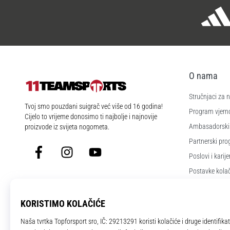
O nama
Stručnjaci za
11teamsports.hr
Tvoj smo pouzdani suigrač već više od 16 godina!
Program vjerno
Cijelo to vrijeme donosimo ti najbolje i najnovije
Ambasadorski
proizvode iz svijeta nogometa.
Partnerski pr
Facebook
Instagram
YouTube
Poslovi i karije
Postavke kola
Uvjeti i odredb