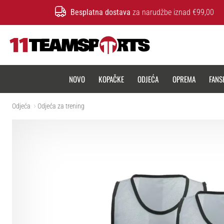
Besplatna dostava
za narudžbe iznad €99,00
11teamsports.hr
NOVO
KOPAČKE
ODJEĆA
OPREMA
FANS
Odjeća
Odjeća za trening