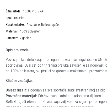
Šifra artikla:
10008713-GRA
Spol:
Uniseks
Karakteristike:
Prozračne, Reflektirajuće
Materijal:
100% polyester
Jamstvo:
2 godine
Opis proizvoda
Povećajte kvalitetu svojih treninga s Cawila Trainingsleibchen UNI 3
sportovima. Ovaj set od tri trening prsluka savršen je za nogomet, od
od 100% poliestera, ovi prsluci osiguravaju maksimalnu prozračnos
Ključne značajke:
Unisex dizajn:
Pogodan za sve sportaše, nudi svestran kroj za bilo 
Prozračan materijal:
Održava vas hladnima i udobnima tijekom inten
Reflektirajući elementi:
Povećavaju vidljivost za sigurnije treninge, 