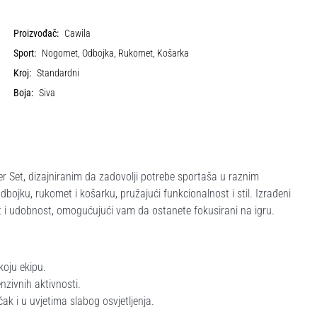
Proizvođač:
Cawila
Sport:
Nogomet, Odbojka, Rukomet, Košarka
Kroj:
Standardni
Boja:
Siva
er Set, dizajniranim da zadovolji potrebe sportaša u raznim
bojku, rukomet i košarku, pružajući funkcionalnost i stil. Izrađeni
t i udobnost, omogućujući vam da ostanete fokusirani na igru.
koju ekipu.
zivnih aktivnosti.
čak i u uvjetima slabog osvjetljenja.