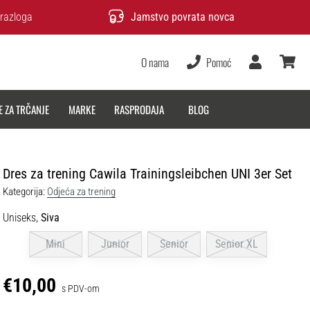
razloga
Jamstvo povrata novca
O nama
Pomoć
Korisnik
košarica
E ZA TRČANJE
MARKE
RASPRODAJA
BLOG
Dres za trening Cawila Trainingsleibchen UNI 3er Set
Kategorija:
Odjeća za trening
Uniseks,
Siva
Mini
Junior
Senior
Senior XL
€10,00
s PDV-om