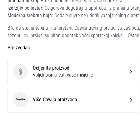
Standardni kroj:
Pruža udoban i nesmetan raspon pokreta.
Izdržljiv poliester:
Osigurava dugotrajnu upotrebu, iz pranja u pranj
Moderna srebrna boja:
Dodaje suvremen dodir vašoj trening opremi
Bilo da ste na terenu ili u teretani, Cawila trening prsluci su vaš po
sezonu, ovi prsluci su bitan dodatak vašoj sportskoj kolekciji. Ostani
Proizvođač
Ocijenite proizvod.
Ocijenite proizvod.
Voljeli bismo čuti vaše mišjenje
Više Cawila proizvoda
Cawila