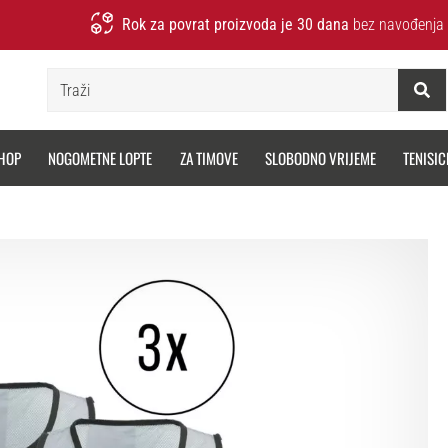
Rok za povrat proizvoda je 30 dana
bez navođenja 
Traži
HOP
NOGOMETNE LOPTE
ZA TIMOVE
SLOBODNO VRIJEME
TENISIC