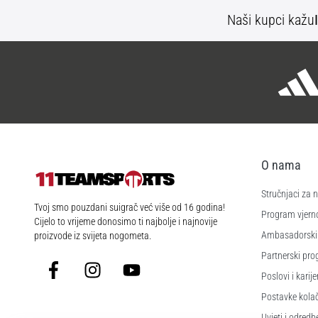
Naši kupci kažu
O nama
Stručnjaci za
11teamsports.hr
Tvoj smo pouzdani suigrač već više od 16 godina!
Program vjerno
Cijelo to vrijeme donosimo ti najbolje i najnovije
Ambasadorski
proizvode iz svijeta nogometa.
Partnerski pr
Facebook
Instagram
YouTube
Poslovi i karije
Postavke kola
Uvjeti i odredb