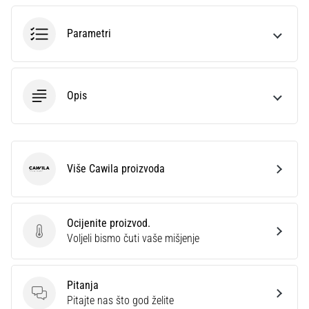
sa
službenim
Parametri
dresovima
i
kopačkama
Nike,
Opis
adidas
i
PUMA.
Budi
dio
Više Cawila proizvoda
Cawila
svake
utakmice,
gola…
Ocijenite proizvod.
Ocijenite proizvod.
Voljeli bismo čuti vaše mišjenje
Prikaži
sve
Pitanja
članke
Pitanja
Pitajte nas što god želite