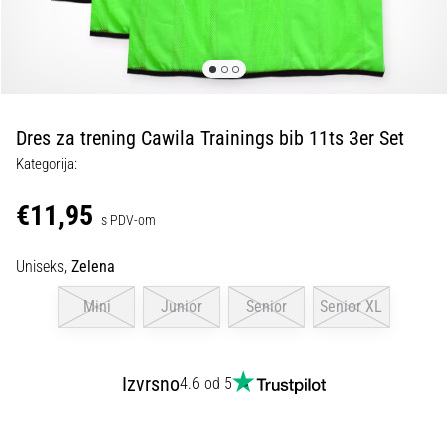
tisak
i
obradu
sportske
opreme
Dres za trening Cawila Trainings bib 11ts 3er Set
1. 7. 2025
Kategorija:
•
1 min. čitanja
€11,95
s PDV-om
Play
for
Uniseks,
Zelena
More
Victories
Mini
Junior
Senior
Senior XL
Pripremi
se
za
Izvrsno
4.6 od 5
ženski
EURO
2025