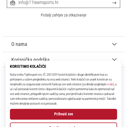
info@11teamsports.hr
Pošalji zahtjev za otkazivanje
O nama
Korisnička podrška
11teamsports.hr
Tvoj smo pouzdani suigrač već više od 16 godina! Cijelo to vrijeme
donosimo ti najbolje i najnovije proizvode iz svijeta nogometa.
Facebook
Instagram
YouTube