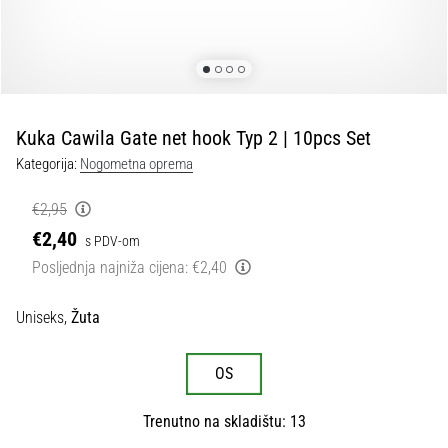
tisak
i
obradu
sportske
opreme
Kuka Cawila Gate net hook Typ 2 | 10pcs Set
1. 7. 2025
Kategorija:
Nogometna oprema
•
1 min. čitanja
€2,95
Play
€2,40
s PDV-om
for
Posljednja najniža cijena:
€2,40
More
Victories
Uniseks,
Žuta
Pripremi
se
OS
za
ženski
EURO
Trenutno na skladištu: 13
2025