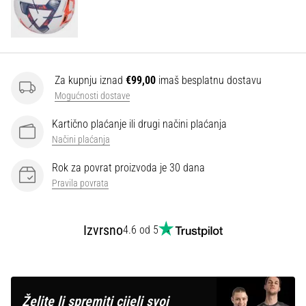
Za kupnju iznad
€99,00
imaš besplatnu dostavu
Mogućnosti dostave
Kartično plaćanje ili drugi načini plaćanja
Načini plaćanja
Rok za povrat proizvoda je 30 dana
Pravila povrata
Izvrsno
4.6 od 5
Želite li spremiti cijeli svoj