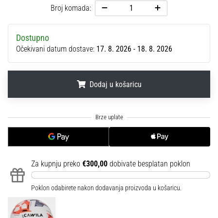
sa
Broj komada:
službenim
dresovima
Dostupno
i
Očekivani datum dostave:
17. 8. 2026 - 18. 8. 2026
kopačkama
Nike,
adidas
i
Dodaj u košaricu
PUMA.
Budi
.
.
.
dio
svake
utakmice,
gola…
Za kupnju preko
€300,00
dobivate besplatan poklon
Prikaži
Poklon odabirete nakon dodavanja proizvoda u košaricu.
sve
članke