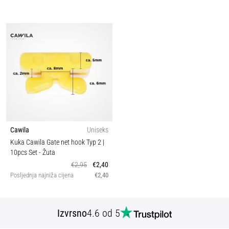
Cawila
Uniseks
Kuka Cawila Gate net hook Typ 2 |
10pcs Set
- Žuta
€2,95
€2,40
Posljednja najniža cijena
€2,40
Izvrsno
4.6 od 5