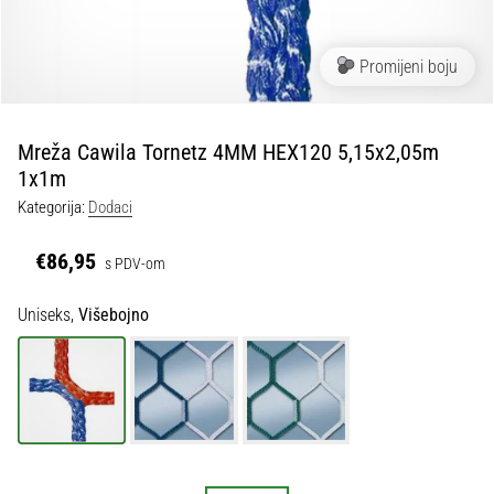
tisak
i
obradu
Promijeni boju
sportske
opreme
Mreža Cawila Tornetz 4MM HEX120 5,15x2,05m
1. 7. 2025
1x1m
•
Kategorija:
Dodaci
1 min. čitanja
Play
€86,95
s PDV-om
for
More
Uniseks,
Višebojno
Victories
Pripremi
se
za
ženski
EURO
2025