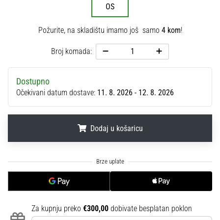
OS
sa
službenim
dresovima
Požurite, na skladištu imamo još samo
4 kom
!
i
kopačkama
Broj komada:
Nike,
adidas
Dostupno
i
Očekivani datum dostave:
11. 8. 2026 - 12. 8. 2026
PUMA.
Budi
dio
svake
Dodaj u košaricu
utakmice,
gola…
.
.
.
Prikaži
sve
članke
Za kupnju preko
€300,00
dobivate besplatan poklon