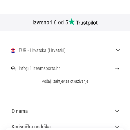
Izvrsno
4.6 od 5
EUR - Hrvatska (Hrvatski)
info@11teamsports.hr
Pošalji zahtjev za otkazivanje
O nama
Korisnička podrška