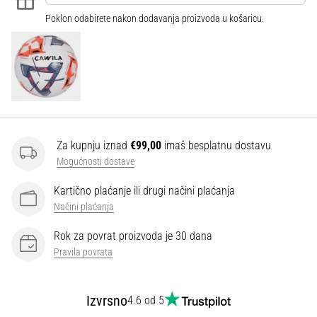
Poklon odabirete nakon dodavanja proizvoda u košaricu.
Za kupnju iznad
€99,00
imaš besplatnu dostavu
Mogućnosti dostave
Kartično plaćanje ili drugi načini plaćanja
Načini plaćanja
Rok za povrat proizvoda je 30 dana
Pravila povrata
Izvrsno
4.6 od 5