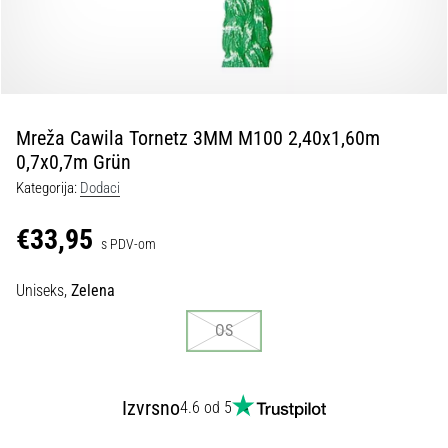
tisak
i
obradu
sportske
opreme
Mreža Cawila Tornetz 3MM M100 2,40x1,60m
1. 7. 2025
0,7x0,7m Grün
•
Kategorija:
Dodaci
1 min. čitanja
Play
€33,95
s PDV-om
for
More
Uniseks,
Zelena
Victories
Pripremi
OS
se
za
ženski
Izvrsno
4.6 od 5
EURO
2025