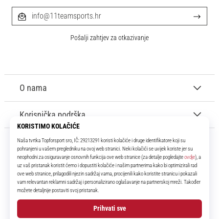
info@11teamsports.hr
Pošalji zahtjev za otkazivanje
O nama
Korisnička podrška
11teamsports.hr
Tvoj smo pouzdani suigrač već više od 16 godina! Cijelo to vrijeme
donosimo ti najbolje i najnovije proizvode iz svijeta nogometa.
Facebook
Instagram
YouTube