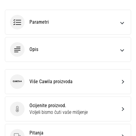
sa
službenim
dresovima
Parametri
i
kopačkama
Nike,
adidas
Opis
i
PUMA.
Budi
dio
svake
Više Cawila proizvoda
Cawila
utakmice,
gola…
Ocijenite proizvod.
Ocijenite proizvod.
Prikaži
Voljeli bismo čuti vaše mišjenje
sve
članke
Pitanja