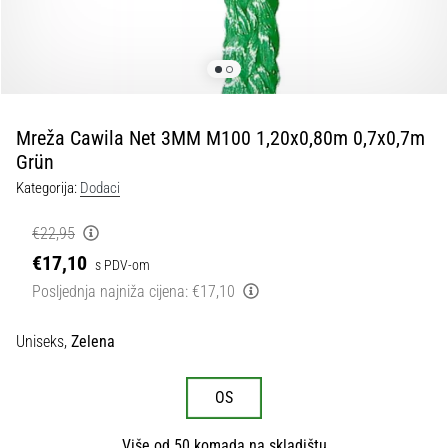
tisak
i
obradu
sportske
opreme
Mreža Cawila Net 3MM M100 1,20x0,80m 0,7x0,7m
1. 7. 2025
Grün
•
Kategorija:
Dodaci
1 min. čitanja
Play
€22,95
for
€17,10
s PDV-om
More
Posljednja najniža cijena:
€17,10
Victories
Pripremi
Uniseks,
Zelena
se
za
ženski
OS
EURO
2025
Više od 50 komada na skladištu