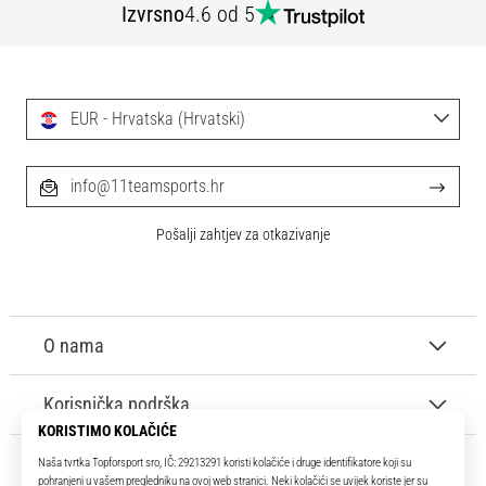
Izvrsno
4.6 od 5
EUR - Hrvatska (Hrvatski)
info@11teamsports.hr
Pošalji zahtjev za otkazivanje
O nama
Korisnička podrška