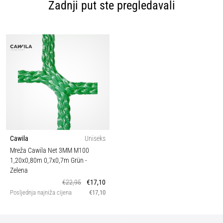
Zadnji put ste pregledavali
Cawila
Uniseks
Mreža Cawila Net 3MM M100
1,20x0,80m 0,7x0,7m Grün
-
Zelena
€22,95
€17,10
Posljednja najniža cijena
€17,10