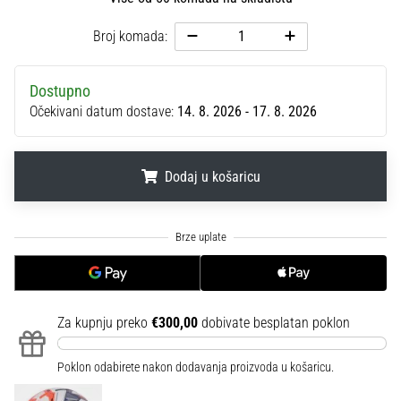
sa
službenim
Broj komada:
dresovima
i
Dostupno
kopačkama
Nike,
Očekivani datum dostave:
14. 8. 2026 - 17. 8. 2026
adidas
i
PUMA.
Dodaj u košaricu
Budi
dio
.
.
.
svake
utakmice,
gola…
Za kupnju preko
€300,00
dobivate besplatan poklon
Prikaži
sve
Poklon odabirete nakon dodavanja proizvoda u košaricu.
članke