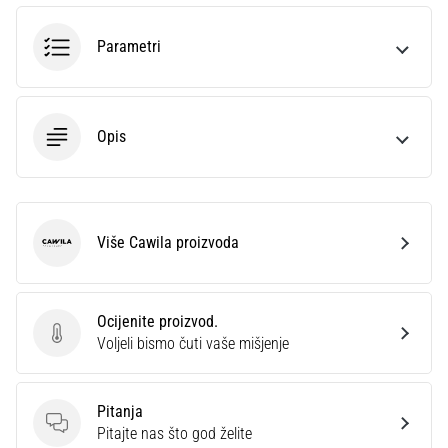
sa
službenim
Parametri
dresovima
i
kopačkama
Nike,
Opis
adidas
i
PUMA.
Budi
dio
Više Cawila proizvoda
Cawila
svake
utakmice,
gola…
Ocijenite proizvod.
Ocijenite proizvod.
Voljeli bismo čuti vaše mišjenje
Prikaži
sve
Pitanja
članke
Pitanja
Pitajte nas što god želite