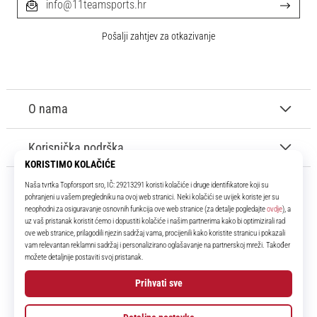
info@11teamsports.hr
Pošalji zahtjev za otkazivanje
O nama
Korisnička podrška
11teamsports.hr
Tvoj smo pouzdani suigrač već više od 16 godina! Cijelo to vrijeme
donosimo ti najbolje i najnovije proizvode iz svijeta nogometa.
Facebook
Instagram
YouTube