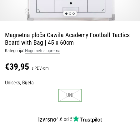
tisak
i
obradu
sportske
opreme
Magnetna ploča Cawila Academy Football Tactics
Board with Bag | 45 x 60cm
1. 7. 2025
Kategorija:
Nogometna oprema
•
1 min. čitanja
€39,95
s PDV-om
Play
for
Uniseks,
Bijela
More
Victories
UNI
Pripremi
se
za
Izvrsno
4.6 od 5
ženski
EURO
2025