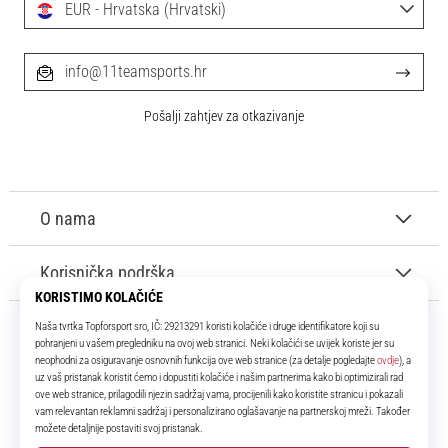
EUR - Hrvatska (Hrvatski)
info@11teamsports.hr
Pošalji zahtjev za otkazivanje
O nama
Korisnička podrška
11teamsports.hr
Tvoj smo pouzdani suigrač već više od 16 godina! Cijelo to vrijeme
donosimo ti najbolje i najnovije proizvode iz svijeta nogometa.