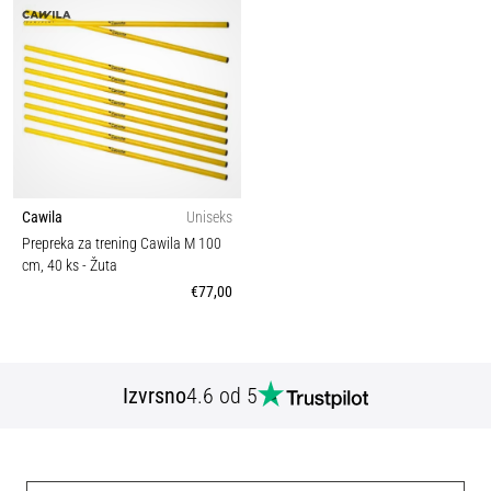
Cawila
Uniseks
Prepreka za trening Cawila M 100
cm, 40 ks
- Žuta
€77,00
Izvrsno
4.6 od 5