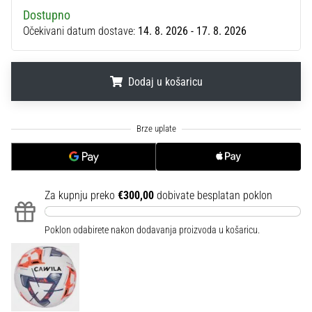
sa
Dostupno
službenim
Očekivani datum dostave:
14. 8. 2026 - 17. 8. 2026
dresovima
i
kopačkama
Dodaj u košaricu
Nike,
adidas
i
.
.
.
PUMA.
Budi
dio
svake
utakmice,
Za kupnju preko
€300,00
dobivate besplatan poklon
gola…
Poklon odabirete nakon dodavanja proizvoda u košaricu.
Prikaži
sve
članke