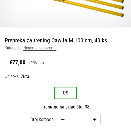
tisak
i
obradu
sportske
opreme
Prepreka za trening Cawila M 100 cm, 40 ks
1. 7. 2025
Kategorija:
Nogometna oprema
•
1 min. čitanja
€77,00
s PDV-om
Play
for
Uniseks,
Žuta
More
Victories
OS
Pripremi
se
Trenutno na skladištu: 38
za
ženski
Broj komada:
EURO
2025