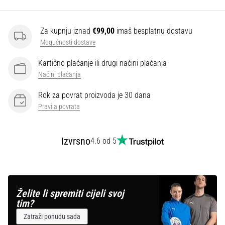
Za kupnju iznad
€99,00
imaš besplatnu dostavu
Mogućnosti dostave
Kartično plaćanje ili drugi načini plaćanja
Načini plaćanja
Rok za povrat proizvoda je 30 dana
Pravila povrata
Izvrsno
4.6 od 5
Želite li spremiti cijeli svoj
tim?
Zatraži ponudu sada