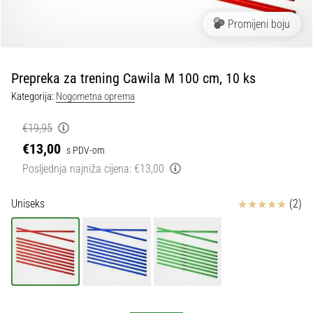
tisak
i
Promijeni boju
obradu
sportske
opreme
Prepreka za trening Cawila M 100 cm, 10 ks
Kategorija:
Nogometna oprema
1. 7. 2025
•
€19,95
1 min. čitanja
€13,00
s PDV-om
Play
Posljednja najniža cijena:
€13,00
for
More
Ocjena proizvoda
Uniseks
(2)
Victories
Pripremi
se
za
ženski
EURO
2025