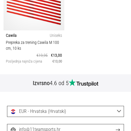
Cawila
Uniseks
Prepreka za trening Cawila M 100
cm, 10 ks
€19,95
€13,00
Posljednja najniža cijena
€13,00
Izvrsno
4.6 od 5
EUR - Hrvatska (Hrvatski)
info@11teamsports.hr