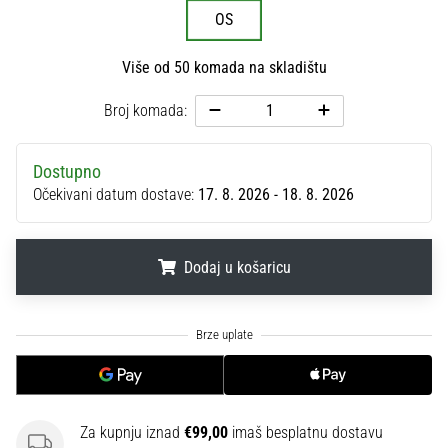
sa
OS
službenim
dresovima
Više od 50 komada na skladištu
i
kopačkama
Broj komada:
Nike,
adidas
i
Dostupno
PUMA.
Očekivani datum dostave:
17. 8. 2026 - 18. 8. 2026
Budi
dio
svake
Dodaj u košaricu
utakmice,
gola…
.
.
.
Prikaži
sve
članke
Za kupnju iznad
€99,00
imaš besplatnu dostavu