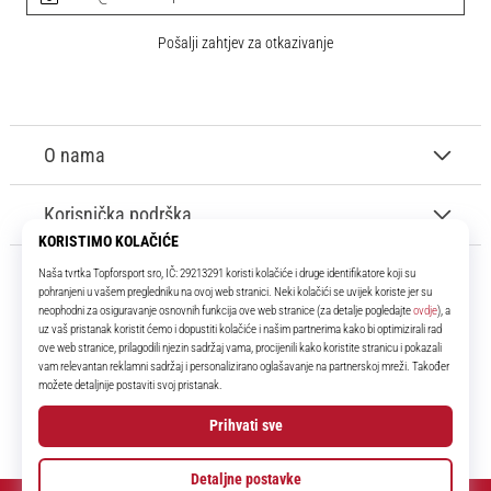
Pošalji zahtjev za otkazivanje
O nama
Korisnička podrška
11teamsports.hr
Tvoj smo pouzdani suigrač već više od 16 godina! Cijelo to vrijeme
donosimo ti najbolje i najnovije proizvode iz svijeta nogometa.
Facebook
Instagram
YouTube