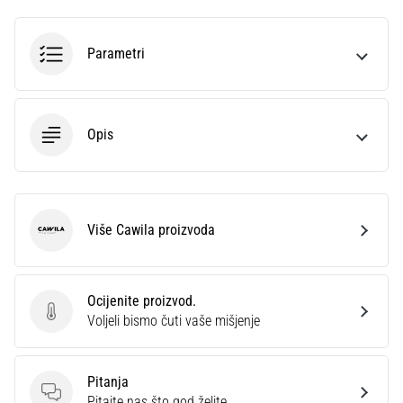
Parametri
Opis
Više Cawila proizvoda
Cawila
Ocijenite proizvod.
Ocijenite proizvod.
Voljeli bismo čuti vaše mišjenje
Pitanja
Pitanja
Pitajte nas što god želite