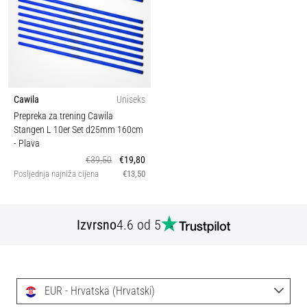
Cawila
Uniseks
Prepreka za trening Cawila
Stangen L 10er Set d25mm 160cm
- Plava
€39,50
€19,80
Posljednja najniža cijena
€13,50
Izvrsno
4.6 od 5
EUR - Hrvatska (Hrvatski)