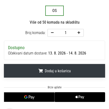
sa
službenim
OS
dresovima
i
Više od 50 komada na skladištu
kopačkama
Nike,
Broj komada:
adidas
i
PUMA.
Dostupno
Budi
Očekivani datum dostave:
13. 8. 2026 - 14. 8. 2026
dio
svake
utakmice,
Dodaj u košaricu
gola…
.
.
.
Prikaži
sve
članke