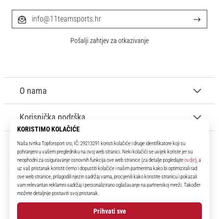
info@11teamsports.hr
Pošalji zahtjev za otkazivanje
O nama
Korisnička podrška
11teamsports.hr
Tvoj smo pouzdani suigrač već više od 16 godina! Cijelo to vrijeme
donosimo ti najbolje i najnovije proizvode iz svijeta nogometa.
Facebook
Instagram
YouTube