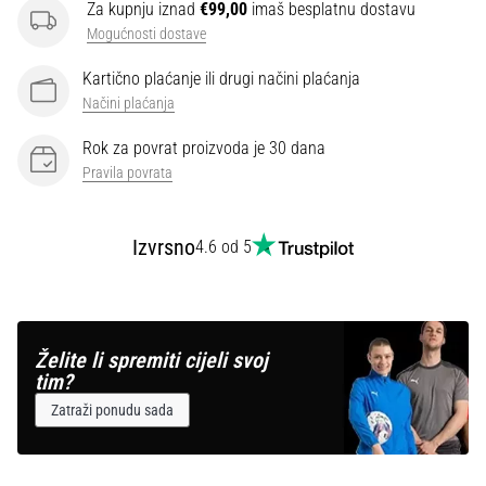
Za kupnju iznad
€99,00
imaš besplatnu dostavu
Mogućnosti dostave
Kartično plaćanje ili drugi načini plaćanja
Načini plaćanja
Rok za povrat proizvoda je 30 dana
Pravila povrata
Izvrsno
4.6 od 5
Želite li spremiti cijeli svoj
tim?
Zatraži ponudu sada