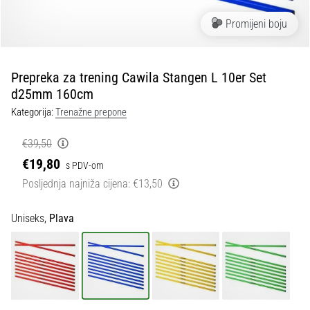
tisak
i
Promijeni boju
obradu
sportske
opreme
Prepreka za trening Cawila Stangen L 10er Set
d25mm 160cm
1. 7. 2025
Kategorija:
Trenažne prepone
•
1 min. čitanja
€39,50
Play
€19,80
s PDV-om
for
Posljednja najniža cijena:
€13,50
More
Victories
Uniseks,
Plava
Pripremi
se
za
ženski
EURO
2025