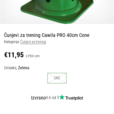
tisak
i
obradu
sportske
opreme
Čunjevi za trening Cawila PRO 40cm Cone
1. 7. 2025
Kategorija:
Čunjevi za trening
•
1 min. čitanja
€11,95
s PDV-om
Play
for
Uniseks,
Zelena
More
Victories
UNI
Pripremi
se
za
Izvrsno
4.6 od 5
ženski
EURO
2025