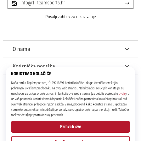
info@11teamsports.hr
Pošalji zahtjev za otkazivanje
O nama
Korisnička podrška
11teamsports.hr
Tvoj smo pouzdani suigrač već više od 16 godina! Cijelo to vrijeme
donosimo ti najbolje i najnovije proizvode iz svijeta nogometa.
Facebook
Instagram
YouTube