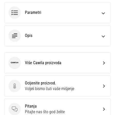
sa
službenim
Parametri
dresovima
i
kopačkama
Nike,
Opis
adidas
i
PUMA.
Budi
dio
Više Cawila proizvoda
Cawila
svake
utakmice,
gola…
Ocijenite proizvod.
Ocijenite proizvod.
Voljeli bismo čuti vaše mišjenje
Prikaži
sve
Pitanja
članke
Pitanja
Pitajte nas što god želite