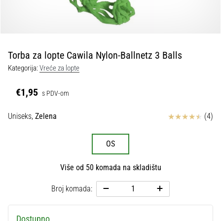
tisak
i
obradu
sportske
opreme
Torba za lopte Cawila Nylon-Ballnetz 3 Balls
Kategorija:
Vreće za lopte
1. 7. 2025
•
€1,95
s PDV-om
1 min. čitanja
Play
Ocjena proizvoda
Uniseks,
Zelena
(4)
for
More
OS
Victories
Pripremi
Više od 50 komada na skladištu
se
za
Broj komada:
ženski
EURO
2025
Dostupno