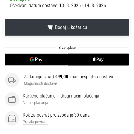
sa
Očekivani datum dostave:
13. 8. 2026 - 14. 8. 2026
službenim
dresovima
i
Dodaj u košaricu
kopačkama
Nike,
.
.
.
adidas
i
PUMA.
Budi
dio
svake
Za kupnju iznad
€99,00
imaš besplatnu dostavu
utakmice,
Mogućnosti dostave
gola…
Kartično plaćanje ili drugi načini plaćanja
Načini plaćanja
Prikaži
Rok za povrat proizvoda je 30 dana
sve
Pravila povrata
članke