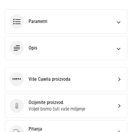
sa
službenim
dresovima
Parametri
i
kopačkama
Nike,
adidas
Opis
i
PUMA.
Budi
dio
svake
Više Cawila proizvoda
Cawila
utakmice,
gola…
Ocijenite proizvod.
Ocijenite proizvod.
Prikaži
Voljeli bismo čuti vaše mišjenje
sve
članke
Pitanja