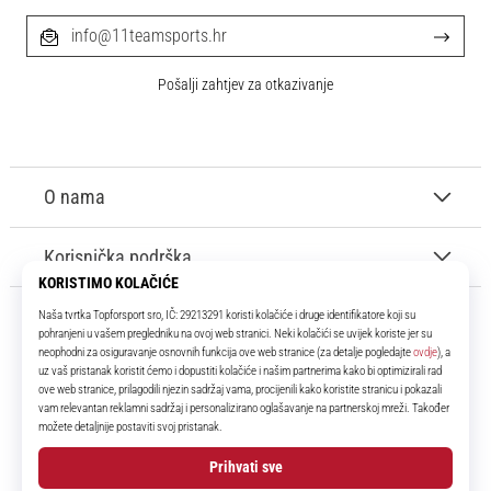
info@11teamsports.hr
Pošalji zahtjev za otkazivanje
O nama
Korisnička podrška
11teamsports.hr
Tvoj smo pouzdani suigrač već više od 16 godina! Cijelo to vrijeme
donosimo ti najbolje i najnovije proizvode iz svijeta nogometa.
Facebook
Instagram
YouTube