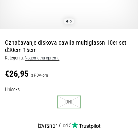
tisak
i
obradu
sportske
opreme
Označavanje diskova cawila multiglassn 10er set
1. 7. 2025
d30cm 15cm
•
Kategorija:
Nogometna oprema
1 min. čitanja
Play
€26,95
s PDV-om
for
More
Uniseks
Victories
Pripremi
UNI
se
za
ženski
Izvrsno
4.6 od 5
EURO
2025