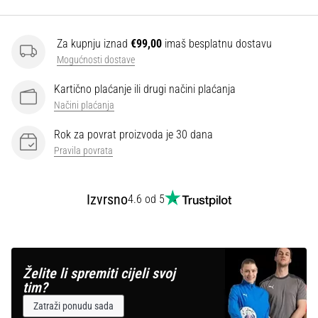
Za kupnju iznad
€99,00
imaš besplatnu dostavu
Mogućnosti dostave
Kartično plaćanje ili drugi načini plaćanja
Načini plaćanja
Rok za povrat proizvoda je 30 dana
Pravila povrata
Izvrsno
4.6 od 5
Želite li spremiti cijeli svoj
tim?
Zatraži ponudu sada