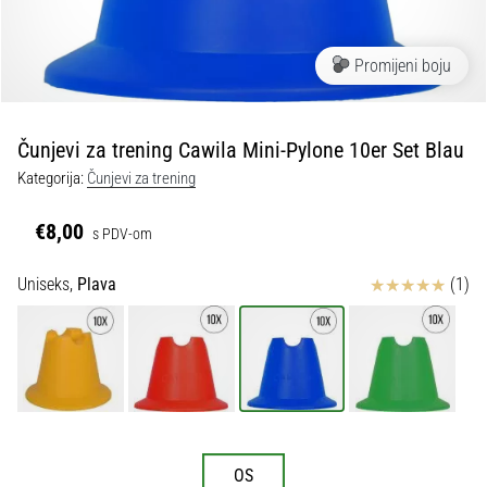
tisak
i
obradu
Promijeni boju
sportske
opreme
Čunjevi za trening Cawila Mini-Pylone 10er Set Blau
1. 7. 2025
Kategorija:
Čunjevi za trening
•
1 min. čitanja
€8,00
s PDV-om
Play
for
Ocjena proizvoda
Uniseks,
Plava
(1)
More
Victories
Pripremi
se
za
ženski
EURO
OS
2025