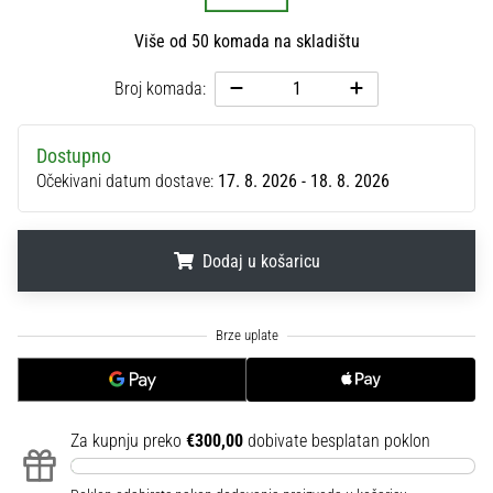
sa
službenim
Više od 50 komada na skladištu
dresovima
Broj komada:
i
kopačkama
Nike,
Dostupno
adidas
Očekivani datum dostave:
17. 8. 2026 - 18. 8. 2026
i
PUMA.
Budi
dio
Dodaj u košaricu
svake
utakmice,
.
.
.
gola…
Prikaži
sve
Za kupnju preko
€300,00
dobivate besplatan poklon
članke