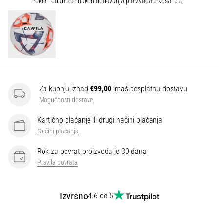
Poklon odabirete nakon dodavanja proizvoda u košaricu.
Za kupnju iznad
€99,00
imaš besplatnu dostavu
Mogućnosti dostave
Kartično plaćanje ili drugi načini plaćanja
Načini plaćanja
Rok za povrat proizvoda je 30 dana
Pravila povrata
Izvrsno
4.6 od 5