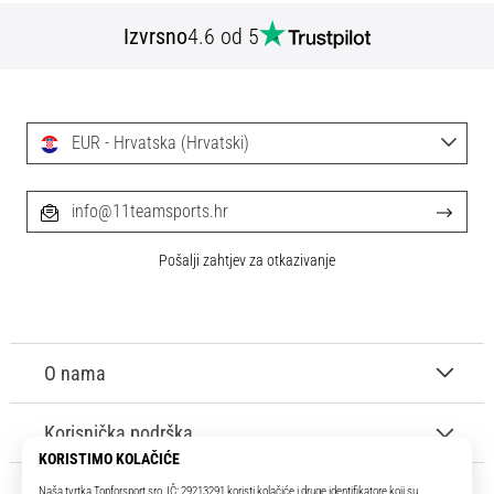
Izvrsno
4.6 od 5
EUR - Hrvatska (Hrvatski)
info@11teamsports.hr
Pošalji zahtjev za otkazivanje
O nama
Korisnička podrška