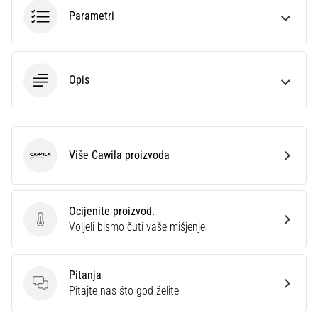
sa
Parametri
službenim
dresovima
i
kopačkama
Opis
Nike,
adidas
i
PUMA.
Budi
Više Cawila proizvoda
Cawila
dio
svake
utakmice,
Ocijenite proizvod.
gola…
Ocijenite proizvod.
Voljeli bismo čuti vaše mišjenje
Prikaži
Pitanja
sve
Pitanja
Pitajte nas što god želite
članke