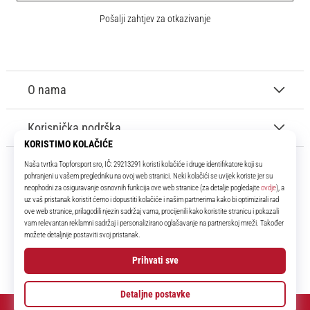
Pošalji zahtjev za otkazivanje
O nama
Korisnička podrška
11teamsports.hr
Tvoj smo pouzdani suigrač već više od 16 godina! Cijelo to vrijeme
donosimo ti najbolje i najnovije proizvode iz svijeta nogometa.
Facebook
Instagram
YouTube