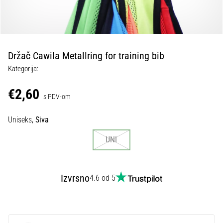
tisak
i
obradu
sportske
opreme
Držač Cawila Metallring for training bib
Kategorija:
1. 7. 2025
•
€2,60
s PDV-om
1 min. čitanja
Play
Uniseks,
Siva
for
More
UNI
Victories
Pripremi
se
Izvrsno
4.6 od 5
za
ženski
EURO
2025