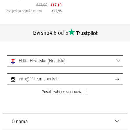
€17,95
€17,10
Posljednja najniža cijena
€17,95
Izvrsno
4.6 od 5
EUR - Hrvatska (Hrvatski)
info@11teamsports.hr
Pošalji zahtjev za otkazivanje
O nama