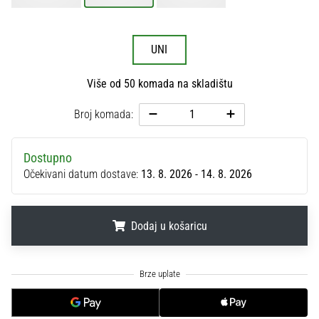
sa
službenim
dresovima
UNI
i
kopačkama
Više od 50 komada na skladištu
Nike,
adidas
Broj komada:
i
PUMA.
Budi
Dostupno
dio
Očekivani datum dostave:
13. 8. 2026 - 14. 8. 2026
svake
utakmice,
gola…
Dodaj u košaricu
Prikaži
.
.
.
sve
članke