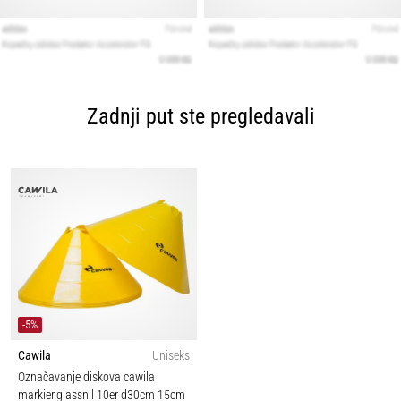
Zadnji put ste pregledavali
-5%
Cawila
Uniseks
Označavanje diskova cawila
markier.glassn l 10er d30cm 15cm