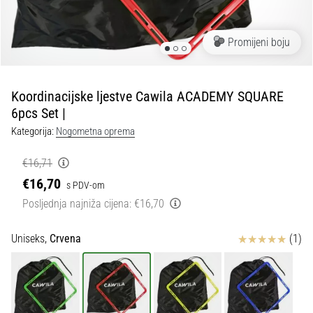
tisak
i
obradu
Promijeni boju
sportske
opreme
Koordinacijske ljestve Cawila ACADEMY SQUARE
1. 7. 2025
6pcs Set |
•
Kategorija:
Nogometna oprema
1 min. čitanja
Play
€16,71
for
€16,70
s PDV-om
More
Posljednja najniža cijena:
€16,70
Victories
Pripremi
Ocjena proizvoda
Uniseks,
Crvena
(1)
se
za
ženski
EURO
2025