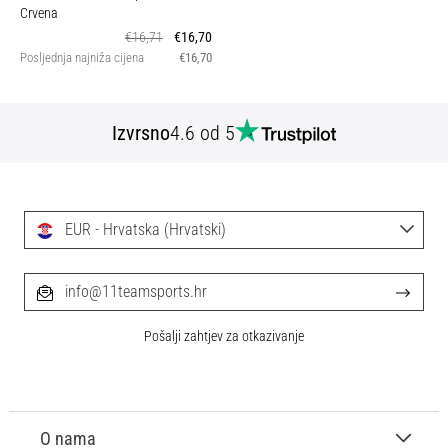
Crvena
€16,71
€16,70
Posljednja najniža cijena
€16,70
Izvrsno
4.6 od 5
EUR - Hrvatska (Hrvatski)
info@11teamsports.hr
Pošalji zahtjev za otkazivanje
O nama