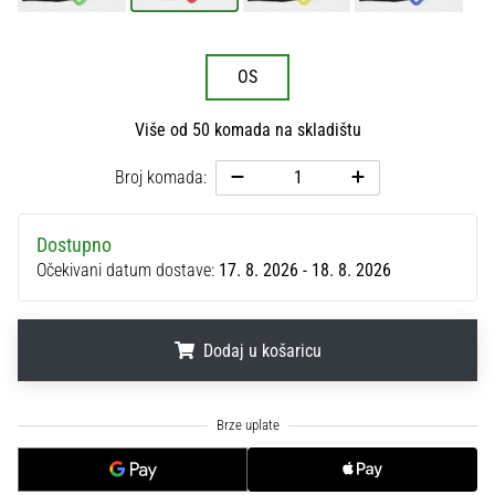
sa
službenim
dresovima
OS
i
kopačkama
Više od 50 komada na skladištu
Nike,
adidas
Broj komada:
i
PUMA.
Budi
Dostupno
dio
Očekivani datum dostave:
17. 8. 2026 - 18. 8. 2026
svake
utakmice,
gola…
Dodaj u košaricu
Prikaži
.
.
.
sve
članke