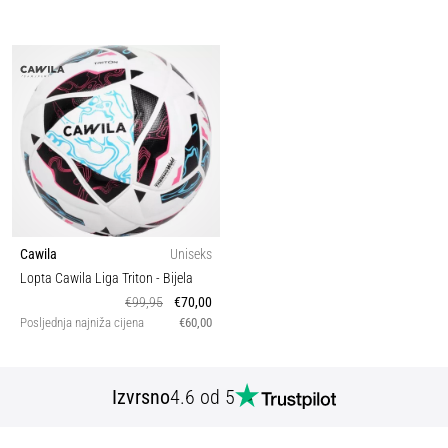
Cawila
Uniseks
Lopta Cawila Liga Triton
- Bijela
€99,95
€70,00
Posljednja najniža cijena
€60,00
Izvrsno
4.6 od 5