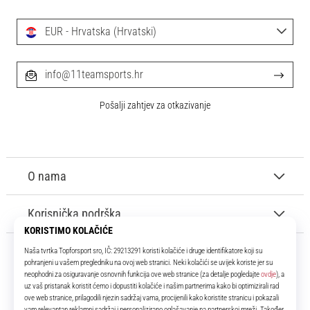
EUR - Hrvatska (Hrvatski)
info@11teamsports.hr
Pošalji zahtjev za otkazivanje
O nama
Korisnička podrška
11teamsports.hr
Tvoj smo pouzdani suigrač već više od 16 godina! Cijelo to vrijeme