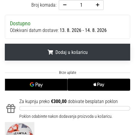
sa
Broj komada:
službenim
dresovima
Dostupno
i
Očekivani datum dostave:
13. 8. 2026 - 14. 8. 2026
kopačkama
Nike,
adidas
i
Dodaj u košaricu
PUMA.
Budi
.
.
.
dio
svake
utakmice,
gola…
Za kupnju preko
€300,00
dobivate besplatan poklon
Prikaži
Poklon odabirete nakon dodavanja proizvoda u košaricu.
sve
članke