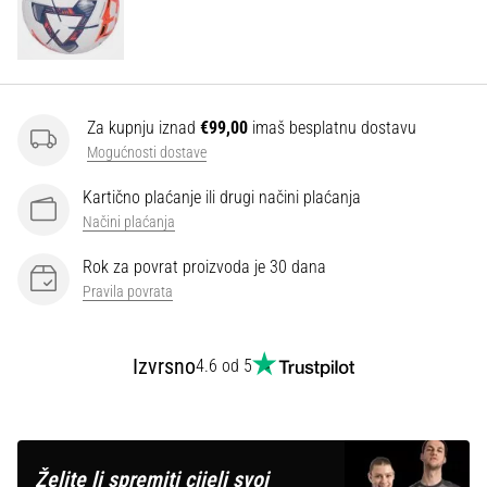
Za kupnju iznad
€99,00
imaš besplatnu dostavu
Mogućnosti dostave
Kartično plaćanje ili drugi načini plaćanja
Načini plaćanja
Rok za povrat proizvoda je 30 dana
Pravila povrata
Izvrsno
4.6 od 5
Želite li spremiti cijeli svoj