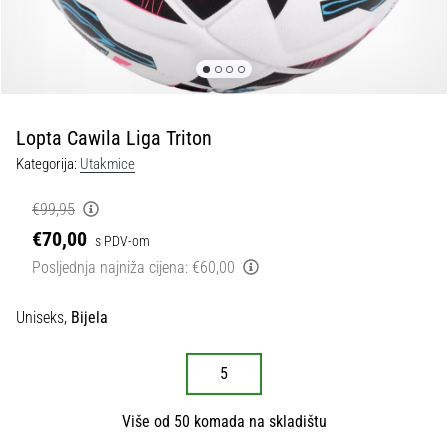
tisak
i
obradu
sportske
opreme
Lopta Cawila Liga Triton
1. 7. 2025
Kategorija:
Utakmice
•
1 min. čitanja
€99,95
Play
€70,00
s PDV-om
for
Posljednja najniža cijena:
€60,00
More
Victories
Uniseks,
Bijela
Pripremi
se
5
za
ženski
EURO
Više od 50 komada na skladištu
2025