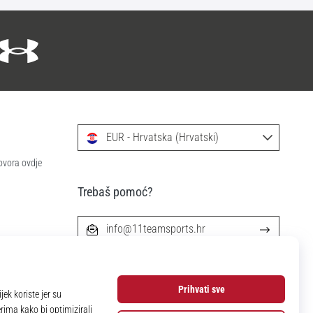
EUR - Hrvatska (Hrvatski)
ovora ovdje
Trebaš pomoć?
info@11teamsports.hr