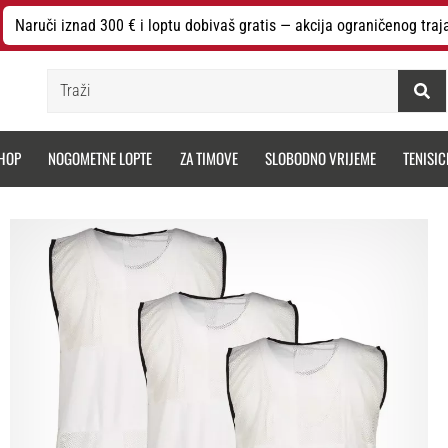
Naruči iznad 300 € i loptu dobivaš gratis — akcija ograničenog traj
Traži
HOP
NOGOMETNE LOPTE
ZA TIMOVE
SLOBODNO VRIJEME
TENISIC