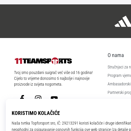
O nama
Stručnjaci za
11teamsports.hr
Tvoj smo pouzdani suigrač već više od 16 godina!
Program vjerno
Cijelo to vrijeme donosimo ti najbolje i najnovije
Ambasadorski
proizvode iz svijeta nogometa.
Partnerski pr
Facebook
Instagram
YouTube
Poslovi i karije
Postavke kola
Uvjeti i odredb