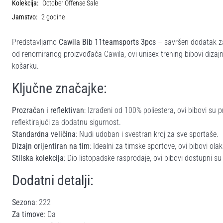
Kolekcija:
October Offense Sale
Jamstvo:
2 godine
Predstavljamo
Cawila Bib 11teamsports 3pcs
– savršen dodatak za 
od renomiranog proizvođača Cawila, ovi unisex trening bibovi dizajn
košarku.
Ključne značajke:
Prozračan i reflektivan
: Izrađeni od 100% poliestera, ovi bibovi su 
reflektirajući za dodatnu sigurnost.
Standardna veličina
: Nudi udoban i svestran kroj za sve sportaše.
Dizajn orijentiran na tim
: Idealni za timske sportove, ovi bibovi ol
Stilska kolekcija
: Dio listopadske rasprodaje, ovi bibovi dostupni su u
Dodatni detalji:
Sezona
: 222
Za timove
: Da