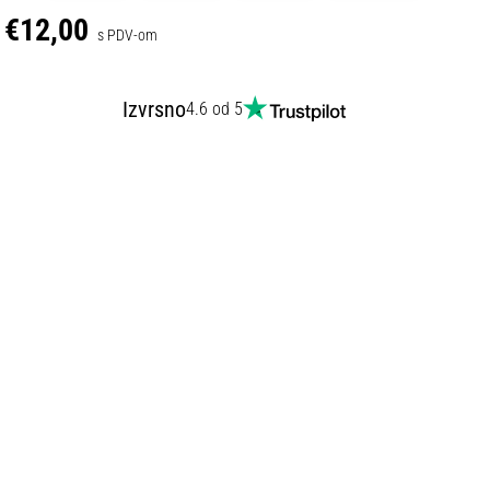
€12,00
s PDV-om
Izvrsno
4.6 od 5