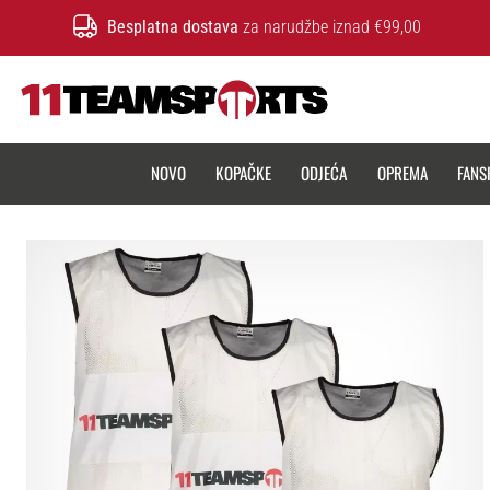
Besplatna dostava
za narudžbe iznad €99,00
11teamsports.hr
NOVO
KOPAČKE
ODJEĆA
OPREMA
FANS