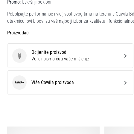
Promo
: Uskršnji pokloni
Poboljšajte performanse i vidljivost svog tima na terenu s Cawila Bi
utakmicu, ovi bibovi su vaš najbolji izbor za kvalitetu i funkcionalno
Proizvođač
Ocijenite proizvod.
Ocijenite proizvod.
Voljeli bismo čuti vaše mišjenje
Više Cawila proizvoda
Cawila