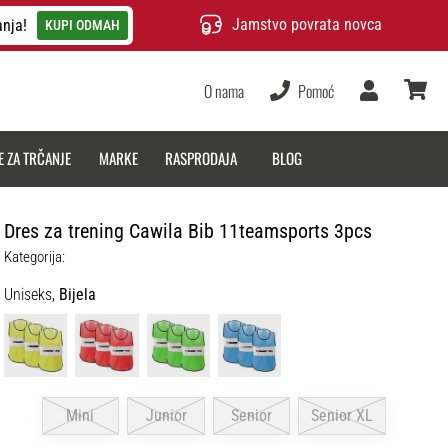
Jamstvo povrata novca
anja!
KUPI ODMAH
O nama
Pomoć
Korisnik
košarica
E ZA TRČANJE
MARKE
RASPRODAJA
BLOG
Dres za trening Cawila Bib 11teamsports 3pcs
Kategorija:
Uniseks,
Bijela
Mini
Junior
Senior
Senior XL