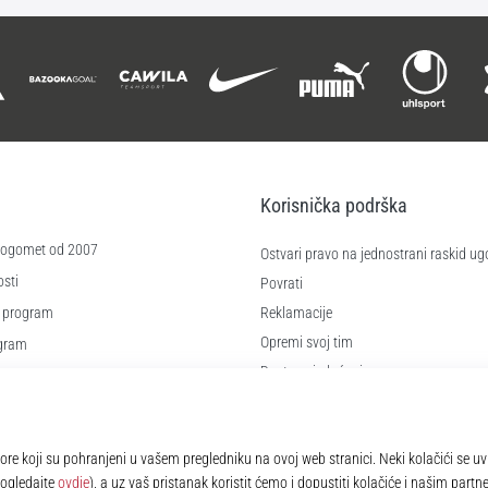
Korisnička podrška
 nogomet od 2007
Ostvari pravo na jednostrani raskid ug
sti
Povrati
 program
Reklamacije
Opremi svoj tim
ogram
Dostava i plaćanje
re
Pronađi pravu veličinu
čića
Kontakt
e
Najčešća pitanja