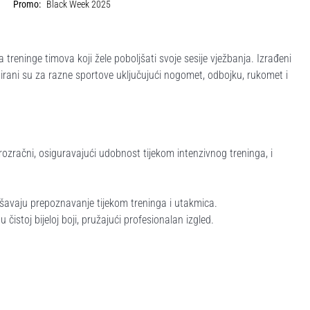
Promo:
Black Week 2025
treninge timova koji žele poboljšati svoje sesije vježbanja. Izrađeni
irani su za razne sportove uključujući nogomet, odbojku, rukomet i
prozračni, osiguravajući udobnost tijekom intenzivnog treninga, i
akšavaju prepoznavanje tijekom treninga i utakmica.
 čistoj bijeloj boji, pružajući profesionalan izgled.