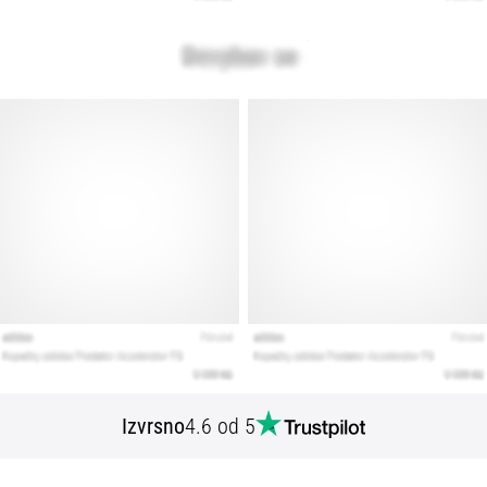
Izvrsno
4.6 od 5