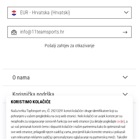
EUR - Hrvatska (Hrvatski)
info@11teamsports.hr
Pošalji zahtjev za otkazivanje
O nama
Korisnička podrška
11teamsports.hr
Tvoj smo pouzdani suigrač već više od 16 godina! Cijelo to vrijeme
donosimo ti najbolje i najnovije proizvode iz svijeta nogometa.