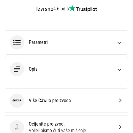
sa
Izvrsno
4.6 od 5
službenim
dresovima
i
kopačkama
Nike,
Parametri
adidas
i
PUMA.
Budi
Opis
dio
svake
utakmice,
gola…
Više Cawila proizvoda
Cawila
Prikaži
sve
članke
Ocijenite proizvod.
Ocijenite proizvod.
Voljeli bismo čuti vaše mišjenje