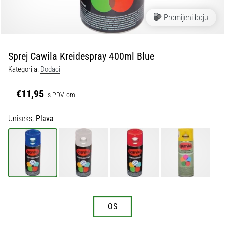
tisak
i
Promijeni boju
obradu
sportske
opreme
Sprej Cawila Kreidespray 400ml Blue
Kategorija:
Dodaci
1. 7. 2025
•
€11,95
s PDV-om
1 min. čitanja
Play
Uniseks,
Plava
for
More
Victories
Pripremi
se
za
ženski
OS
EURO
2025