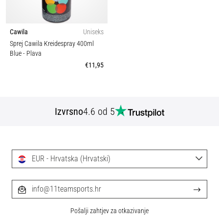
Cawila
Uniseks
Sprej Cawila Kreidespray 400ml
Blue
- Plava
€11,95
Izvrsno
4.6 od 5
EUR - Hrvatska (Hrvatski)
info@11teamsports.hr
Pošalji zahtjev za otkazivanje