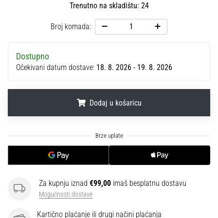
Trenutno na skladištu: 24
sa
službenim
Broj komada:
dresovima
i
kopačkama
Dostupno
Nike,
Očekivani datum dostave:
18. 8. 2026 - 19. 8. 2026
adidas
i
PUMA.
Dodaj u košaricu
Budi
dio
svake
.
.
.
utakmice,
gola…
Prikaži
Za kupnju iznad
€99,00
imaš besplatnu dostavu
sve
Mogućnosti dostave
članke
Kartično plaćanje ili drugi načini plaćanja