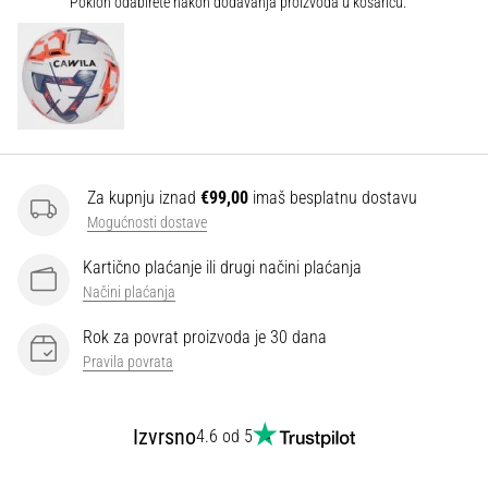
Poklon odabirete nakon dodavanja proizvoda u košaricu.
Za kupnju iznad
€99,00
imaš besplatnu dostavu
Mogućnosti dostave
Kartično plaćanje ili drugi načini plaćanja
Načini plaćanja
Rok za povrat proizvoda je 30 dana
Pravila povrata
Izvrsno
4.6 od 5