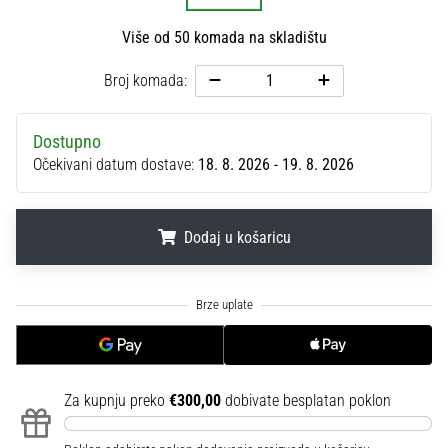
sa
službenim
Više od 50 komada na skladištu
dresovima
Broj komada:
i
kopačkama
Nike,
Dostupno
adidas
Očekivani datum dostave:
18. 8. 2026 - 19. 8. 2026
i
PUMA.
Budi
dio
Dodaj u košaricu
svake
utakmice,
.
.
.
gola…
Prikaži
sve
Za kupnju preko
€300,00
dobivate besplatan poklon
članke