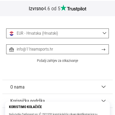
Izvrsno
4.6 od 5
EUR - Hrvatska (Hrvatski)
info@11teamsports.hr
Pošalji zahtjev za otkazivanje
O nama
Korisnička podrška