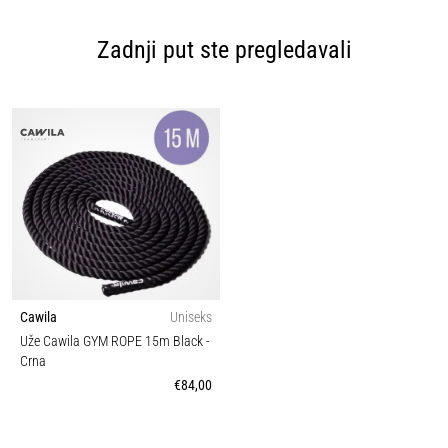
Zadnji put ste pregledavali
Cawila
Uniseks
Uže Cawila GYM ROPE 15m Black
-
Crna
€84,00