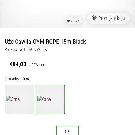
tisak
i
obradu
Promijeni boju
sportske
opreme
Uže Cawila GYM ROPE 15m Black
1. 7. 2025
Kategorija:
BLACK WEEK
•
1 min. čitanja
€84,00
s PDV-om
Play
for
Uniseks,
Crna
More
Victories
Pripremi
se
za
ženski
EURO
OS
2025