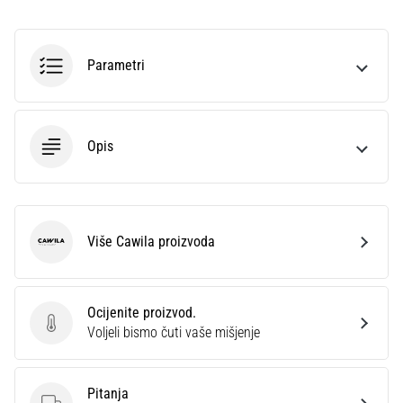
sa
službenim
dresovima
Parametri
i
kopačkama
Nike,
adidas
Opis
i
PUMA.
Budi
dio
svake
Više Cawila proizvoda
Cawila
utakmice,
gola…
Ocijenite proizvod.
Ocijenite proizvod.
Prikaži
Voljeli bismo čuti vaše mišjenje
sve
članke
Pitanja