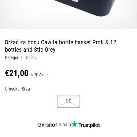
tisak
i
obradu
sportske
opreme
Držač za bocu Cawila bottle basket Profi & 12
1. 7. 2025
bottles and Stic Grey
•
Kategorija:
Dodaci
1 min. čitanja
Play
€21,00
s PDV-om
for
More
Uniseks,
Siva
Victories
Pripremi
OS
se
za
ženski
Izvrsno
4.6 od 5
EURO
2025