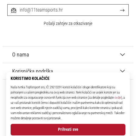
info@11teamsports.hr
Pošalji zahtjev za otkazivanje
O nama
Korisnička podrška
11teamsports.hr
Tvoj smo pouzdani suigrač već više od 16 godina! Cijelo to vrijeme
donosimo ti najbolje i najnovije proizvode iz svijeta nogometa.
Facebook
Instagram
YouTube