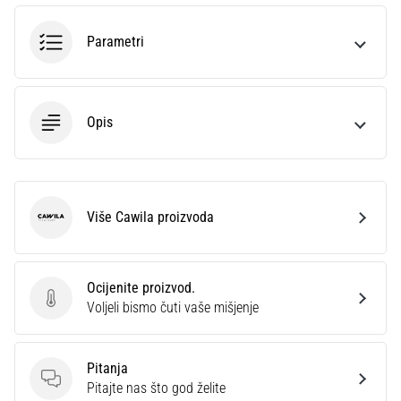
sa
službenim
Parametri
dresovima
i
kopačkama
Nike,
Opis
adidas
i
PUMA.
Budi
dio
Više Cawila proizvoda
Cawila
svake
utakmice,
gola…
Ocijenite proizvod.
Ocijenite proizvod.
Voljeli bismo čuti vaše mišjenje
Prikaži
sve
Pitanja
članke
Pitanja
Pitajte nas što god želite