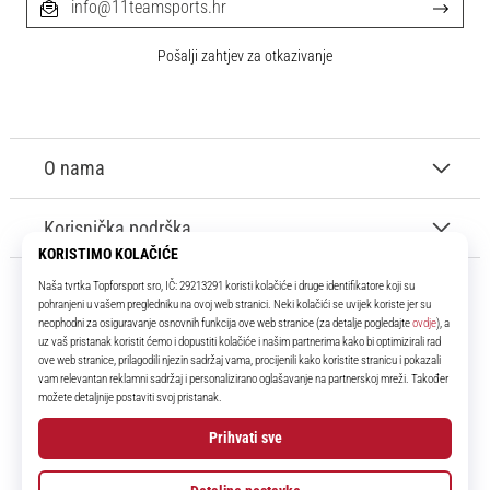
info@11teamsports.hr
Pošalji zahtjev za otkazivanje
O nama
Korisnička podrška
11teamsports.hr
Tvoj smo pouzdani suigrač već više od 16 godina! Cijelo to vrijeme
donosimo ti najbolje i najnovije proizvode iz svijeta nogometa.
Facebook
Instagram
YouTube