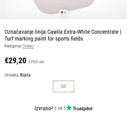
tisak
i
obradu
sportske
opreme
Označavanje linija Cawila Extra-White Concentrate |
Turf marking paint for sports fields
1. 7. 2025
Kategorija:
Dodaci
•
1 min. čitanja
€29,20
s PDV-om
Play
for
Uniseks,
Bijela
More
Victories
OS
Pripremi
se
za
Izvrsno
4.6 od 5
ženski
EURO
2025