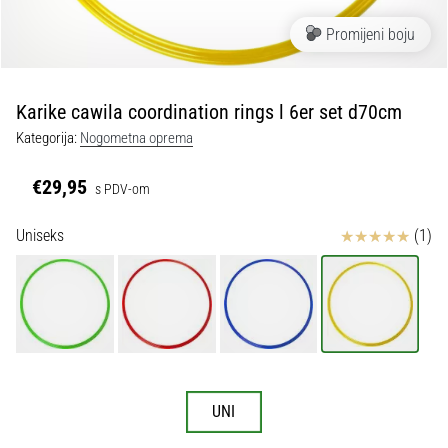
tisak
i
Promijeni boju
obradu
sportske
opreme
Karike cawila coordination rings l 6er set d70cm
Kategorija:
Nogometna oprema
1. 7. 2025
•
€29,95
s PDV-om
1 min. čitanja
Play
Ocjena proizvoda
Uniseks
(1)
for
More
Victories
Pripremi
se
za
ženski
UNI
EURO
2025