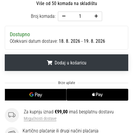
Više od 50 komada na skladištu
sa
službenim
Broj komada:
dresovima
i
kopačkama
Dostupno
Nike,
Očekivani datum dostave:
18. 8. 2026 - 19. 8. 2026
adidas
i
PUMA.
Dodaj u košaricu
Budi
dio
svake
.
.
.
utakmice,
gola…
Prikaži
Za kupnju iznad
€99,00
imaš besplatnu dostavu
sve
Mogućnosti dostave
članke
Kartično plaćanje ili drugi načini plaćanja