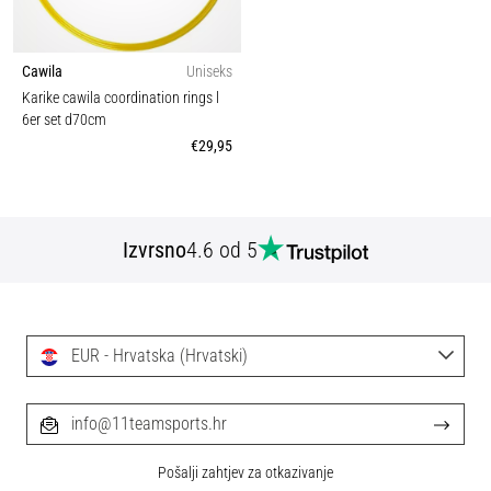
Cawila
Uniseks
Karike cawila coordination rings l
6er set d70cm
€29,95
Izvrsno
4.6 od 5
EUR - Hrvatska (Hrvatski)
info@11teamsports.hr
Pošalji zahtjev za otkazivanje