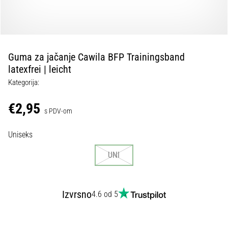
tisak
i
obradu
sportske
opreme
Guma za jačanje Cawila BFP Trainingsband
latexfrei | leicht
1. 7. 2025
Kategorija:
•
1 min. čitanja
€2,95
s PDV-om
Play
for
Uniseks
More
Victories
UNI
Pripremi
se
za
Izvrsno
4.6 od 5
ženski
EURO
2025