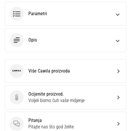
sa
službenim
Parametri
dresovima
i
kopačkama
Nike,
Opis
adidas
i
PUMA.
Budi
dio
Više Cawila proizvoda
Cawila
svake
utakmice,
gola…
Ocijenite proizvod.
Ocijenite proizvod.
Voljeli bismo čuti vaše mišjenje
Prikaži
sve
Pitanja
članke
Pitanja
Pitajte nas što god želite