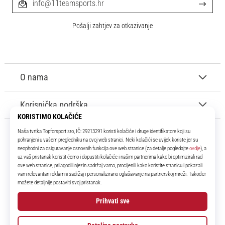
info@11teamsports.hr
Pošalji zahtjev za otkazivanje
O nama
Korisnička podrška
11teamsports.hr
Tvoj smo pouzdani suigrač već više od 16 godina! Cijelo to vrijeme
donosimo ti najbolje i najnovije proizvode iz svijeta nogometa.
Facebook
Instagram
YouTube