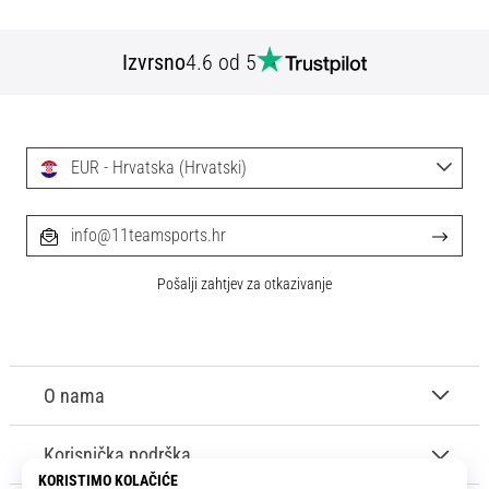
Izvrsno
4.6 od 5
EUR - Hrvatska (Hrvatski)
info@11teamsports.hr
Pošalji zahtjev za otkazivanje
O nama
Korisnička podrška