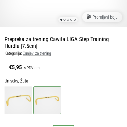
tisak
i
obradu
Promijeni boju
sportske
opreme
Prepreka za trening Cawila LIGA Step Training
1. 7. 2025
Hurdle |7.5cm|
•
Kategorija:
Čunjevi za trening
1 min. čitanja
Play
€5,95
s PDV-om
for
More
Uniseks,
Žuta
Victories
Pripremi
se
za
ženski
EURO
2025