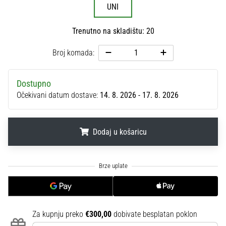
UNI
sa
službenim
dresovima
Trenutno na skladištu: 20
i
kopačkama
Broj komada:
Nike,
adidas
Dostupno
i
Očekivani datum dostave:
14. 8. 2026 - 17. 8. 2026
PUMA.
Budi
dio
svake
Dodaj u košaricu
utakmice,
gola…
.
.
.
Prikaži
sve
članke
Za kupnju preko
€300,00
dobivate besplatan poklon