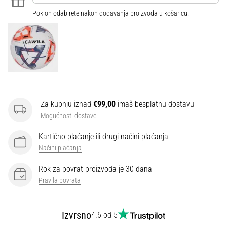
Poklon odabirete nakon dodavanja proizvoda u košaricu.
Za kupnju iznad
€99,00
imaš besplatnu dostavu
Mogućnosti dostave
Kartično plaćanje ili drugi načini plaćanja
Načini plaćanja
Rok za povrat proizvoda je 30 dana
Pravila povrata
Izvrsno
4.6 od 5