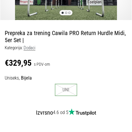
tisak
i
obradu
sportske
opreme
Prepreka za trening Cawila PRO Return Hurdle Midi,
5er Set |
1. 7. 2025
Kategorija:
Dodaci
•
1 min. čitanja
€329,95
s PDV-om
Play
for
Uniseks,
Bijela
More
Victories
UNI
Pripremi
se
za
Izvrsno
4.6 od 5
ženski
EURO
2025