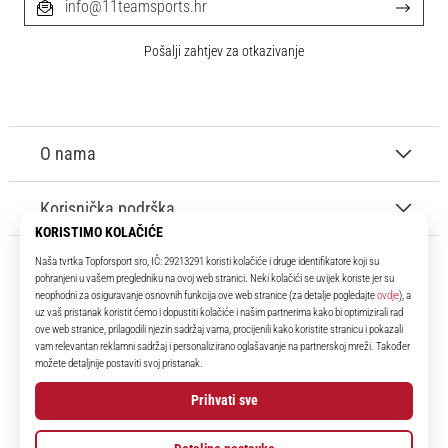
info@11teamsports.hr
Pošalji zahtjev za otkazivanje
O nama
Korisnička podrška
11teamsports.hr
Tvoj smo pouzdani suigrač već više od 16 godina! Cijelo to vrijeme
donosimo ti najbolje i najnovije proizvode iz svijeta nogometa.
Facebook
Instagram
YouTube