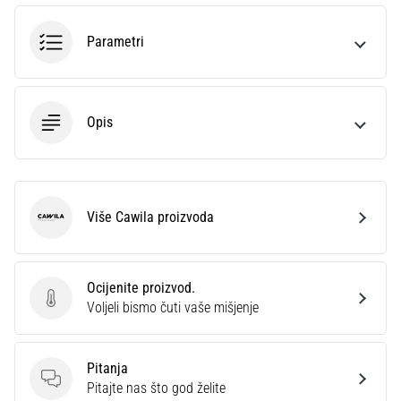
sa
službenim
Parametri
dresovima
i
kopačkama
Nike,
Opis
adidas
i
PUMA.
Budi
dio
Više Cawila proizvoda
Cawila
svake
utakmice,
gola…
Ocijenite proizvod.
Ocijenite proizvod.
Voljeli bismo čuti vaše mišjenje
Prikaži
sve
Pitanja
članke
Pitanja
Pitajte nas što god želite