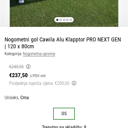
tisak
i
obradu
sportske
opreme
Nogometni gol Cawila Alu Klapptor PRO NEXT GEN
1. 7. 2025
| 120 x 80cm
•
Kategorija:
Nogometna oprema
1 min. čitanja
Play
€249,95
for
€237,50
s PDV-om
More
Posljednja najniža cijena:
€200,00
Victories
Pripremi
Uniseks,
Crna
se
za
ženski
OS
EURO
2025
Trenutno na skladištu: 8