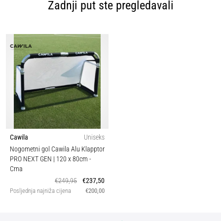
Zadnji put ste pregledavali
Cawila
Uniseks
Nogometni gol Cawila Alu Klapptor
PRO NEXT GEN | 120 x 80cm
-
Crna
€249,95
€237,50
Posljednja najniža cijena
€200,00