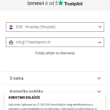
Izvrsno
4.6 od 5
EUR - Hrvatska (Hrvatski)
info@11teamsports.hr
Pošalji zahtjev za otkazivanje
O nama
Korisnička podrška