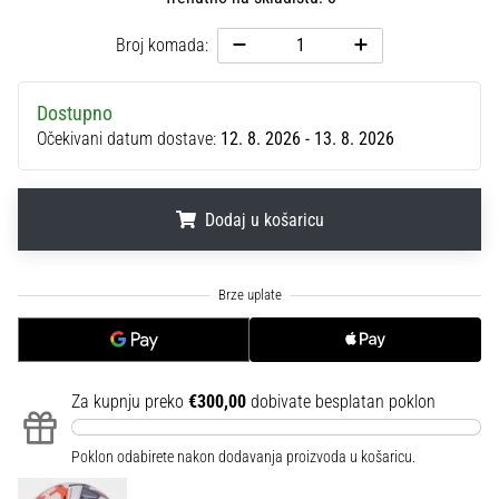
sa
službenim
Broj komada:
dresovima
i
Dostupno
kopačkama
Nike,
Očekivani datum dostave:
12. 8. 2026 - 13. 8. 2026
adidas
i
PUMA.
Dodaj u košaricu
Budi
dio
.
.
.
svake
utakmice,
gola…
Za kupnju preko
€300,00
dobivate besplatan poklon
Prikaži
sve
Poklon odabirete nakon dodavanja proizvoda u košaricu.
članke