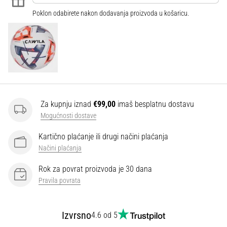
Poklon odabirete nakon dodavanja proizvoda u košaricu.
Za kupnju iznad
€99,00
imaš besplatnu dostavu
Mogućnosti dostave
Kartično plaćanje ili drugi načini plaćanja
Načini plaćanja
Rok za povrat proizvoda je 30 dana
Pravila povrata
Izvrsno
4.6 od 5