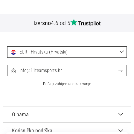
Izvrsno
4.6 od 5
EUR - Hrvatska (Hrvatski)
info@11teamsports.hr
Pošalji zahtjev za otkazivanje
O nama
Korisnička podrška