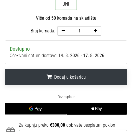
UNI
sa
službenim
dresovima
Više od 50 komada na skladištu
i
kopačkama
Broj komada:
Nike,
adidas
Dostupno
i
Očekivani datum dostave:
14. 8. 2026 - 17. 8. 2026
PUMA.
Budi
dio
svake
Dodaj u košaricu
utakmice,
gola…
.
.
.
Prikaži
sve
članke
Za kupnju preko
€300,00
dobivate besplatan poklon