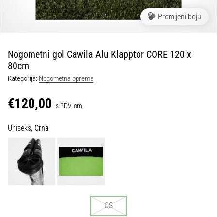
tisak
i
Promijeni boju
obradu
sportske
opreme
Nogometni gol Cawila Alu Klapptor CORE 120 x
80cm
1. 7. 2025
Kategorija:
Nogometna oprema
•
1 min. čitanja
€120,00
s PDV-om
Play
for
Uniseks,
Crna
More
Victories
Pripremi
se
za
ženski
EURO
OS
2025