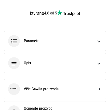
sa
službenim
Izvrsno
4.6 od 5
dresovima
i
kopačkama
Nike,
adidas
Parametri
i
PUMA.
Budi
dio
Opis
svake
utakmice,
gola…
Više Cawila proizvoda
Prikaži
Cawila
sve
članke
Ocijenite proizvod.