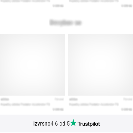
Izvrsno
4.6 od 5